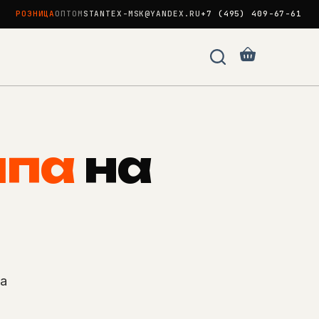
РОЗНИЦА
ОПТОМ
STANTEX-MSK@YANDEX.RU
+7 (495) 409-67-61
Корзина
ипа
на
ка