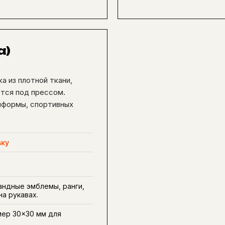
а)
а из плотной ткани,
ется под прессом.
иформы, спортивных
вку
андные эмблемы, ранги,
а рукавах.
ер 30×30 мм для