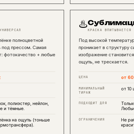
♨️
Сублимац
УНИВЕРСАЛ
КРАСКА ВПИТЫВАЕТСЯ 
лёнке полноцветной
Под высокой температур
ь под прессом. Самая
проникает в структуру с
ет: фотокачество + любые
изображение становится
ощупь, не трескается.
к
ЦЕНА
от 60
МИНИМАЛЬНЫЙ
от 10
ТИРАЖ
ок, полиэстер, нейлон,
ПОДХОДИТ ДЛЯ
Тольк
е и тёмные.
Любые
лёнка на ощупь (тоньше
ОГРАНИЧЕНИЯ
Не ра
ермотрансфера).
краси