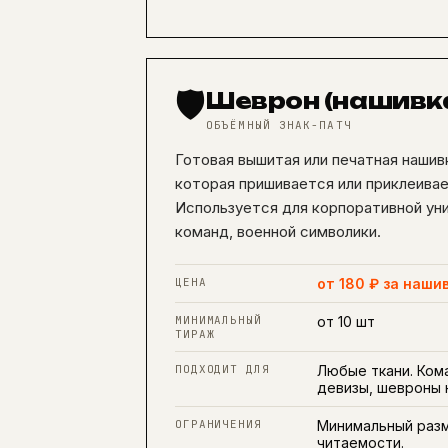
🛡️
Шеврон (нашивк
ОБЪЁМНЫЙ ЗНАК-ПАТЧ
Готовая вышитая или печатная нашивк
которая пришивается или приклеива
Используется для корпоративной ун
команд, военной символики.
ЦЕНА
от 180 ₽ за наши
МИНИМАЛЬНЫЙ
от 10 шт
ТИРАЖ
ПОДХОДИТ ДЛЯ
Любые ткани. Ком
девизы, шевроны н
ОГРАНИЧЕНИЯ
Минимальный разм
читаемости.