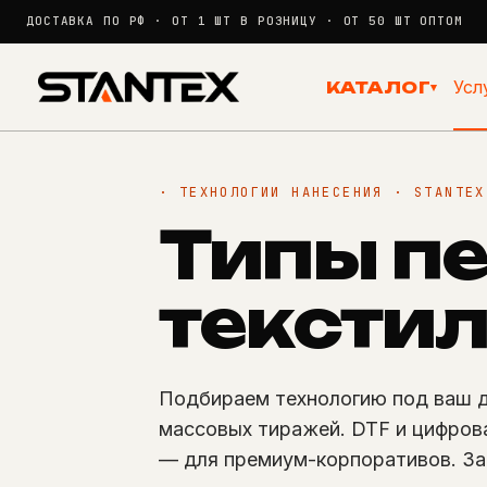
ДОСТАВКА ПО РФ · ОТ 1 ШТ В РОЗНИЦУ · ОТ 50 ШТ ОПТОМ
Перейти
к
Усл
КАТАЛОГ
▾
сути
· ТЕХНОЛОГИИ НАНЕСЕНИЯ · STANTEX
Типы п
тексти
Подбираем технологию под ваш д
массовых тиражей. DTF и цифров
— для премиум-корпоративов. За 