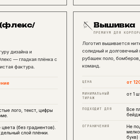
🪡
(флекс/
Вышивка
ПРЕМИУМ ДЛЯ КОРПОР
Логотип вышивается нит
солидный и долговечный 
туру дизайна и
рубашек поло, бомберов
Флекс — гладкая плёнка с
команд.
истая фактура.
ЦЕНА
от 12
ение
МИНИМАЛЬНЫЙ
от 1 ш
ТИРАЖ
ПОДХОДИТ ДЛЯ
Все п
тые лого, текст, цифры
бейдж
рме.
ОГРАНИЧЕНИЯ
Не по
 цвета (без градиентов).
мелко
дельный слой плёнки.
букв)