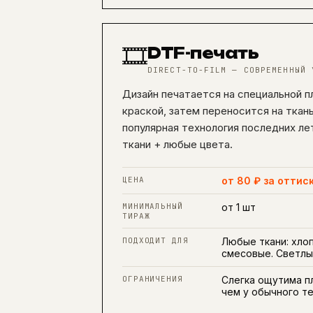
🎞️
DTF-печать
DIRECT-TO-FILM — СОВРЕМЕННЫЙ 
Дизайн печатается на специальной п
краской, затем переносится на ткан
популярная технология последних л
ткани + любые цвета.
ЦЕНА
от 80 ₽ за оттис
МИНИМАЛЬНЫЙ
от 1 шт
ТИРАЖ
ПОДХОДИТ ДЛЯ
Любые ткани: хлоп
смесовые. Светлы
ОГРАНИЧЕНИЯ
Слегка ощутима п
чем у обычного т