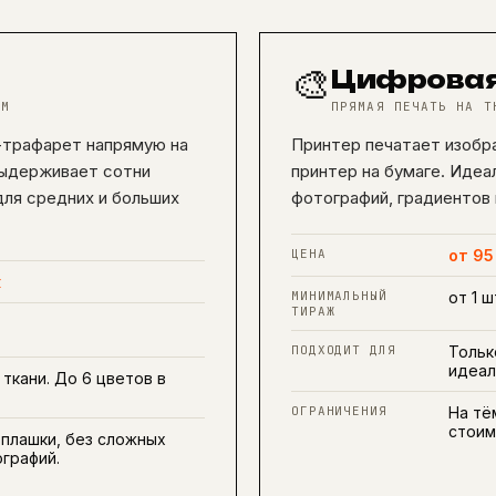
🎨
Цифровая
ЕМ
ПРЯМАЯ ПЕЧАТЬ НА Т
-трафарет напрямую на
Принтер печатает изобра
выдерживает сотни
принтер на бумаге. Идеа
для средних и больших
фотографий, градиентов 
ЦЕНА
от 95
к
МИНИМАЛЬНЫЙ
от 1 ш
ТИРАЖ
ПОДХОДИТ ДЛЯ
Тольк
идеал
ткани. До 6 цветов в
ОГРАНИЧЕНИЯ
На тё
стоим
плашки, без сложных
ографий.