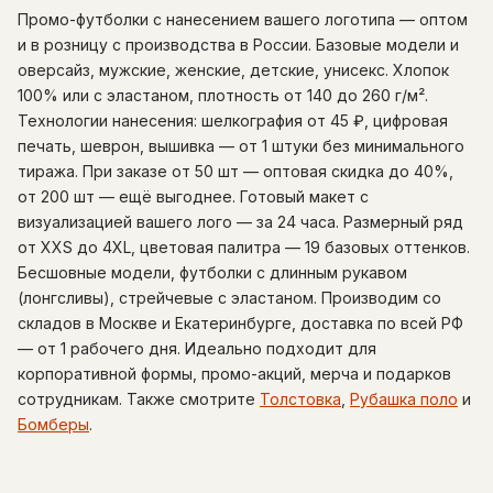
Промо-футболки с нанесением вашего логотипа — оптом
и в розницу с производства в России. Базовые модели и
оверсайз, мужские, женские, детские, унисекс. Хлопок
100% или с эластаном, плотность от 140 до 260 г/м².
Технологии нанесения: шелкография от 45 ₽, цифровая
печать, шеврон, вышивка — от 1 штуки без минимального
тиража. При заказе от 50 шт — оптовая скидка до 40%,
от 200 шт — ещё выгоднее. Готовый макет с
визуализацией вашего лого — за 24 часа. Размерный ряд
от XXS до 4XL, цветовая палитра — 19 базовых оттенков.
Бесшовные модели, футболки с длинным рукавом
(лонгсливы), стрейчевые с эластаном. Производим со
складов в Москве и Екатеринбурге, доставка по всей РФ
— от 1 рабочего дня. Идеально подходит для
корпоративной формы, промо-акций, мерча и подарков
сотрудникам. Также смотрите
Толстовка
,
Рубашка поло
и
Бомберы
.