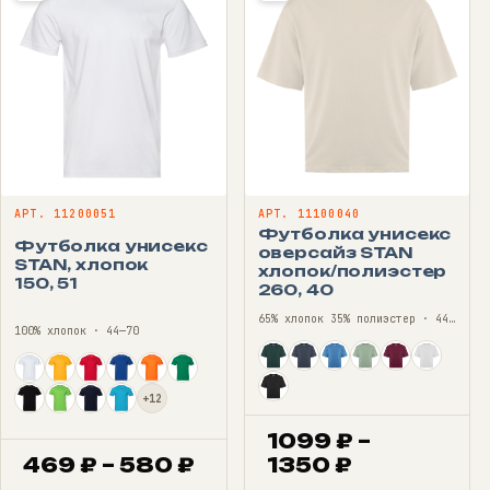
АРТ. 11200051
АРТ. 11100040
Футболка унисекс
Футболка унисекс
оверсайз STAN
STAN, хлопок
хлопок/полиэстер
150, 51
260, 40
65% хлопок 35% полиэстер · 44—56
100% хлопок · 44—70
+12
1099
₽
–
Диапазон
Диапазон
469
₽
–
580
₽
1350
₽
цен:
цен: