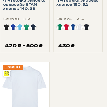
Футболка унисекс
Футболка унисекс
оверсайз STAN
хлопок 150, 52
хлопок 140, 39
100% хлопок · 44—56
100% хлопок · 46—56
Диапазон
420
₽
–
500
₽
430
₽
цен:
420 ₽
–
500 ₽
НОВИНКА