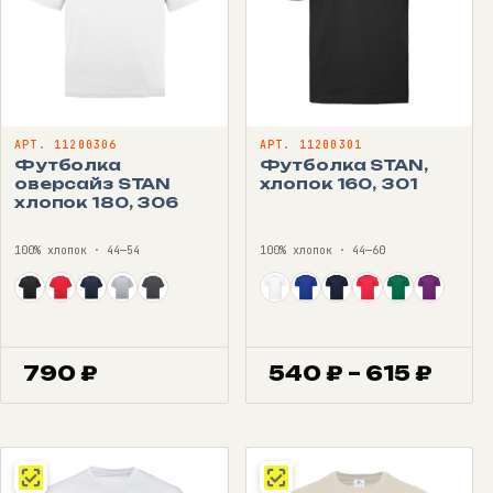
АРТ. 11200306
АРТ. 11200301
Футболка
Футболка STAN,
оверсайз STAN
хлопок 160, 301
хлопок 180, 306
100% хлопок · 44—54
100% хлопок · 44—60
Диа
790
₽
540
₽
–
615
₽
цен:
540 
–
615 