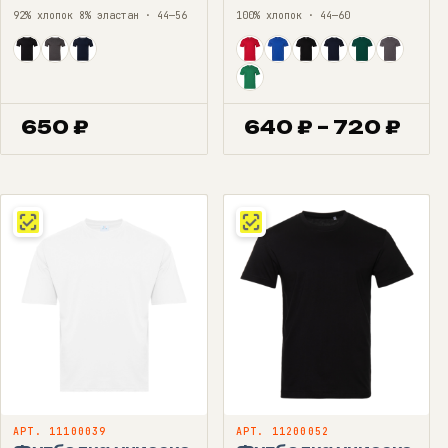
92% хлопок 8% эластан · 44—56
100% хлопок · 44—60
Диа
650
₽
640
₽
–
720
₽
цен
640
–
720
АРТ. 11100039
АРТ. 11200052