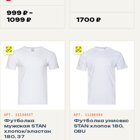
999
₽
–
Диапазон
1099
₽
1700
₽
цен:
999 ₽
–
1099 ₽
АРТ. 11100037
АРТ. 1120008U
Футболка
Футболка унисекс
мужская STAN
STAN хлопок 180,
хлопок/эластан
08U
180, 37