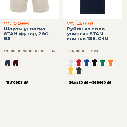
АРТ. 14100098
АРТ. 1220004U
Шорты унисекс
Рубашка поло
STAN футер, 260,
унисекс STAN
98
хлопок 185, 04U
65% хлопок 35% полиэстер · 44—56
100% хлопок · 6—60
1700
₽
850
₽
–
960
₽
Диапазон
цен:
850 ₽
–
960 ₽