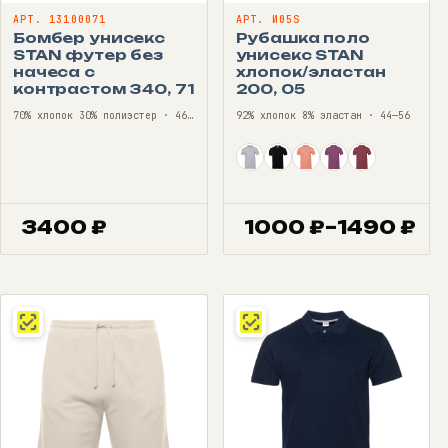
АРТ. 13100071
АРТ. И05S
Бомбер унисекс
Рубашка поло
STAN футер без
унисекс STAN
начеса с
хлопок/эластан
контрастом 340, 71
200, 05
70% хлопок 30% полиэстер · 46—56
92% хлопок 8% эластан · 44—56
3400
₽
1000
₽
–
1490
₽
Диапазон
цен:
1000 ₽
–
1490 ₽