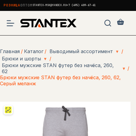
РОЗНИЦА
ОПТОМ
STANTEX-MSK@YANDEX.RU
+7 (495) 409-67-61
Перейти
к
Корзи
сути
Главная
/
Каталог
/
Выводимый ассортимент
▾
/
Брюки и шорты
▾
/
Брюки мужские STAN футер без начёса, 260,
▾
/
62
Брюки мужские STAN футер без начёса, 260, 62,
Серый меланж