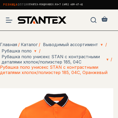
РОЗНИЦА
ОПТОМ
STANTEX-MSK@YANDEX.RU
+7 (495) 409-67-61
Перейти
к
Корзи
сути
Главная
/
Каталог
/
Выводимый ассортимент
▾
/
Рубашка поло
▾
/
Рубашка поло унисекс STAN с контрастными
▾
/
деталями хлопок/полиэстер 185, 04С
Рубашка поло унисекс STAN с контрастными
деталями хлопок/полиэстер 185, 04С, Оранжевый