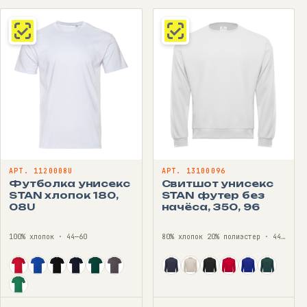
АРТ. 1120008U
АРТ. 13100096
Футболка унисекс
Свитшот унисекс
STAN хлопок 180,
STAN футер без
08U
начёса, 350, 96
100% хлопок · 44—60
80% хлопок 20% полиэстер · 44—56