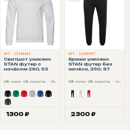
АРТ. 13100053
АРТ. 14100097
Свитшот унисекс
Брюки унисекс
STAN футер с
STAN футер без
начёсом 260, 53
начёса, 350, 97
60% хлопок 40% полиэстер · 40—56
80% хлопок 20% полиэстер · 44—56
1300
₽
2300
₽