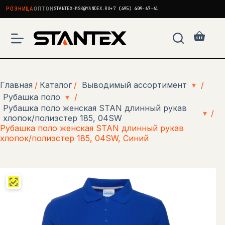
РОЗНИЦА
ОПТОМ
STANTEX-MSK@YANDEX.RU
+7 (495) 409-67-61
Перейти
к
Корзи
сути
Главная
/
Каталог
/
Выводимый ассортимент
▾
/
Рубашка поло
▾
/
Рубашка поло женская STAN длинный рукав
▾
/
хлопок/полиэстер 185, 04SW
Рубашка поло женская STAN длинный рукав
хлопок/полиэстер 185, 04SW, Синий