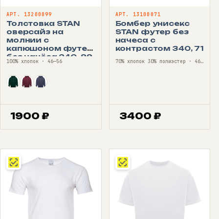
АРТ. 13200099
АРТ. 13100071
Толстовка STAN
Бомбер унисекс
оверсайз на
STAN футер без
молнии с
начеса с
капюшоном футер
контрастом 340, 71
без начёса 240, 99
100% хлопок · 46—56
70% хлопок 30% полиэстер · 46—56
1900
₽
3400
₽