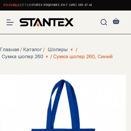
РОЗНИЦА
ОПТОМ
STANTEX-MSK@YANDEX.RU
+7 (495) 409-67-61
Перейти
к
Корзи
сути
Главная
/
Каталог
/
Шоперы
▾
/
Сумка шопер 260
▾
/
Сумка шопер 260, Синий