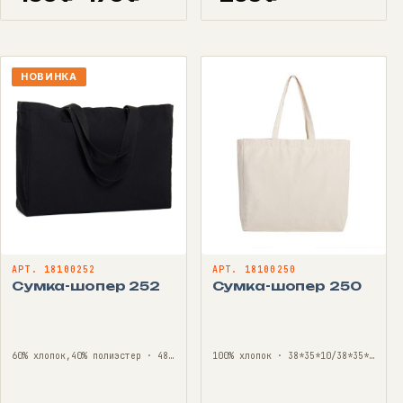
Диапазон
цен:
160 ₽
–
НОВИНКА
170 ₽
АРТ. 18100252
АРТ. 18100250
Сумка-шопер 252
Сумка-шопер 250
60% хлопок,40% полиэстер · 48*35*12/ONE SIZE
100% хлопок · 38*35*10/38*35*10