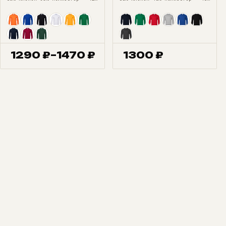
1290
₽
–
1470
₽
1300
₽
Диапазон
цен:
1290 ₽
–
1470 ₽