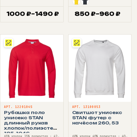
1000
₽
–
1490
₽
850
₽
–
960
₽
Диапазон
Диапазон
цен:
цен:
1000 ₽
850 ₽
–
–
1490 ₽
960 ₽
АРТ. 1220104S
АРТ. 13100053
Рубашка поло
Свитшот унисекс
унисекс STAN
STAN футер с
длинный рукав
начёсом 260, 53
хлопок/полиэстер
185, 104S
65% хлопок 35% полиэстер · 42—68
60% хлопок 40% полиэстер · 40—56