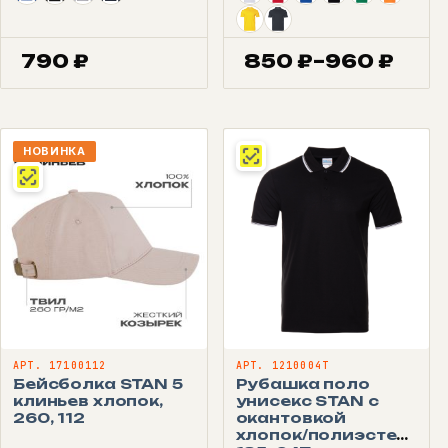
790
₽
850
₽
–
960
₽
Диапазон
цен:
850 ₽
–
НОВИНКА
960 ₽
АРТ. 17100112
АРТ. 1210004T
Бейсболка STAN 5
Рубашка поло
клиньев хлопок,
унисекс STAN с
260, 112
окантовкой
хлопок/полиэстер