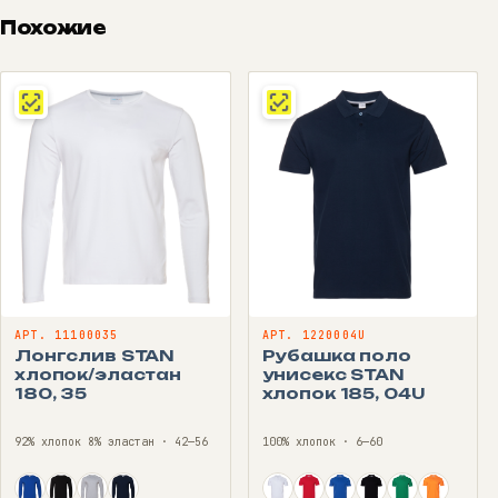
Похожие
АРТ. 11100035
АРТ. 1220004U
Лонгслив STAN
Рубашка поло
хлопок/эластан
унисекс STAN
180, 35
хлопок 185, 04U
92% хлопок 8% эластан · 42—56
100% хлопок · 6—60