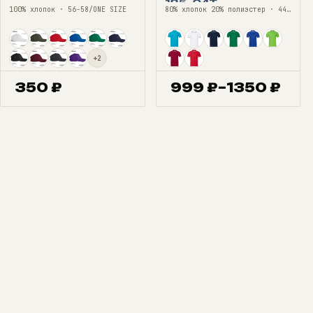
185, 04T
100% хлопок · 56-58/ONE SIZE
80% хлопок 20% полиэстер · 44—60
+2
350
₽
999
₽
–
1350
₽
Диапазон
цен:
999 ₽
–
1350 ₽