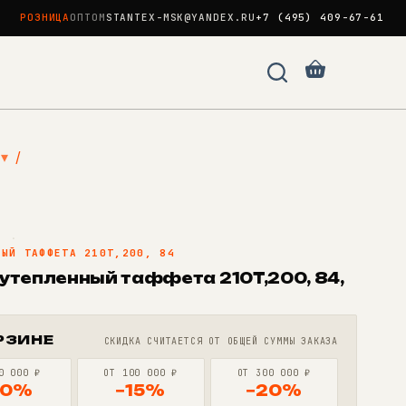
РОЗНИЦА
ОПТОМ
STANTEX-MSK@YANDEX.RU
+7 (495) 409-67-61
Корзина
▾
/
N
·
НЫЙ ТАФФЕТА 210T,200, 84
утепленный таффета 210T,200, 84,
РЗИНЕ
СКИДКА СЧИТАЕТСЯ ОТ ОБЩЕЙ СУММЫ ЗАКАЗА
0 000 ₽
ОТ 100 000 ₽
ОТ 300 000 ₽
10%
−15%
−20%