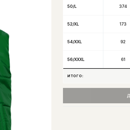
50/L
374
52/XL
173
54/XXL
92
56/XXXL
61
ИТОГО:
Д