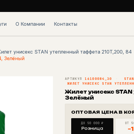
уги
О Компании
Контакты
илет унисекс STAN утепленный таффета 210T,200, 84
4, Зелёный
АРТИКУЛ
16100084_30
·
STA
ЖИЛЕТ УНИСЕКС STAN УТЕПЛЕН
Жилет унисекс STAN 
Зелёный
ОПТОВАЯ ЦЕНА В КО
ДО 50 000 ₽
ОТ 5
Розница
−