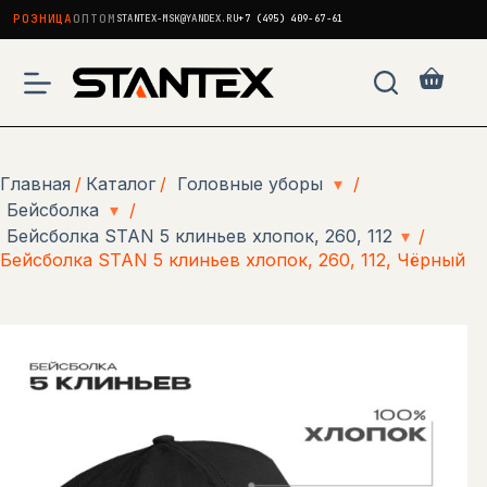
РОЗНИЦА
ОПТОМ
STANTEX-MSK@YANDEX.RU
+7 (495) 409-67-61
Перейти
к
Корзи
сути
Главная
/
Каталог
/
Головные уборы
▾
/
Бейсболка
▾
/
Бейсболка STAN 5 клиньев хлопок, 260, 112
▾
/
Бейсболка STAN 5 клиньев хлопок, 260, 112, Чёрный