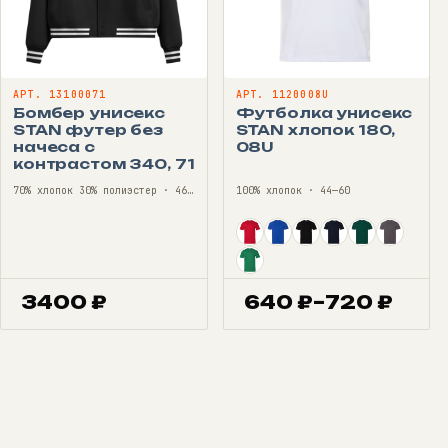
АРТ. 13100071
АРТ. 1120008U
Бомбер унисекс
Футболка унисекс
STAN футер без
STAN хлопок 180,
начеса с
08U
контрастом 340, 71
70% хлопок 30% полиэстер · 46—56
100% хлопок · 44—60
3400
₽
640
₽
–
720
₽
Диапазон
цен:
640 ₽
–
720 ₽