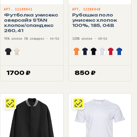
АРТ. 11100041
АРТ. 1220004B
Футболка унисекс
Рубашка поло
оверсайз STAN
унисекс хлопок
хлопок/спандекс
100%, 185, 04B
260, 41
95% хлопок 5% спандекс · 44—56
100% хлопок · 40—56
1700
₽
850
₽