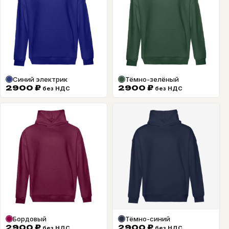
Синий электрик
Тёмно-зелёный
2900
₽
2900
₽
без НДС
без НДС
Бордовый
Тёмно-синий
2900
₽
2900
₽
без НДС
без НДС