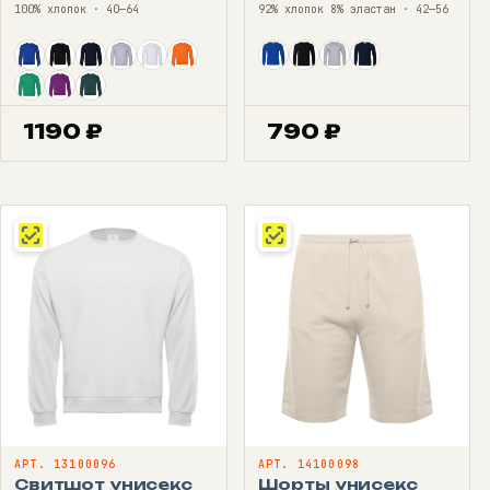
100% хлопок · 40—64
92% хлопок 8% эластан · 42—56
1190
₽
790
₽
АРТ. 13100096
АРТ. 14100098
Свитшот унисекс
Шорты унисекс