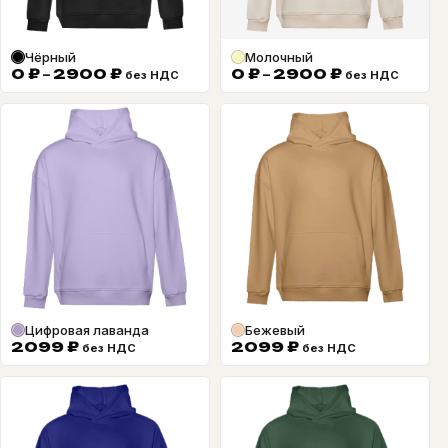
Чёрный
Молочный
Диапазон
Диапазон
0
₽
–
2900
₽
0
₽
–
2900
₽
без НДС
без НДС
цен:
цен:
0 ₽
0 ₽
–
–
2900 ₽
2900 ₽
Цифровая лаванда
Бежевый
2099
₽
2099
₽
без НДС
без НДС