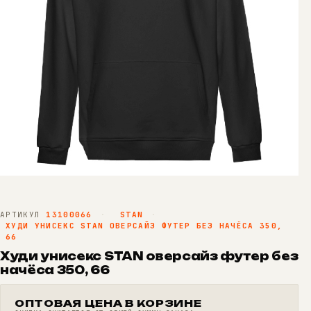
АРТИКУЛ
13100066
·
STAN
·
ХУДИ УНИСЕКС STAN ОВЕРСАЙЗ ФУТЕР БЕЗ НАЧЁСА 350,
66
Худи унисекс STAN оверсайз футер без
начёса 350, 66
ОПТОВАЯ ЦЕНА В КОРЗИНЕ