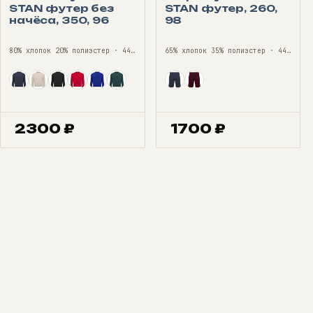
STAN футер без
STAN футер, 260,
начёса, 350, 96
98
80% хлопок 20% полиэстер · 44—56
65% хлопок 35% полиэстер · 44—56
2300
₽
1700
₽