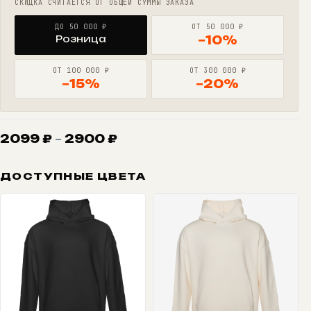
СКИДКА СЧИТАЕТСЯ ОТ ОБЩЕЙ СУММЫ ЗАКАЗА
ДО 50 000 ₽
ОТ 50 000 ₽
Розница
−10%
ОТ 100 000 ₽
ОТ 300 000 ₽
−15%
−20%
Диапазон
2099
₽
–
2900
₽
цен:
2099 ₽
ДОСТУПНЫЕ ЦВЕТА
–
2900 ₽