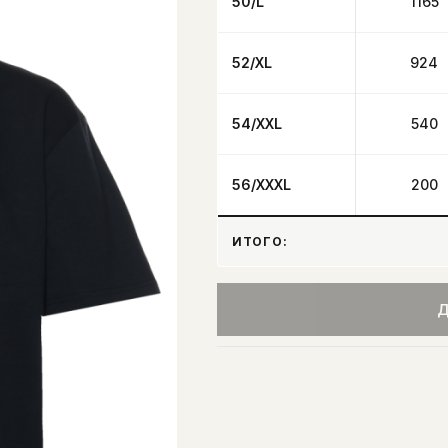
50/L
1165
52/XL
924
54/XXL
540
56/XXXL
200
ИТОГО:
Д