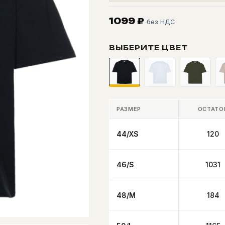
1099
₽
без НДС
ВЫБЕРИТЕ ЦВЕТ
РАЗМЕР
ОСТАТО
44/XS
120
46/S
1031
48/M
184