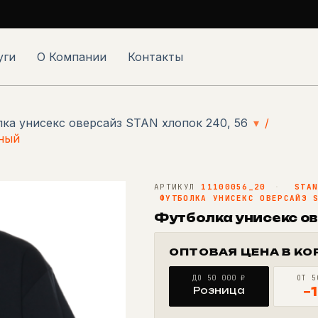
уги
О Компании
Контакты
ка унисекс оверсайз STAN хлопок 240, 56
▾
/
рный
АРТИКУЛ
11100056_20
·
STA
ФУТБОЛКА УНИСЕКС ОВЕРСАЙЗ 
Футболка унисекс ов
ОПТОВАЯ ЦЕНА В КО
ДО 50 000 ₽
ОТ 5
Розница
−