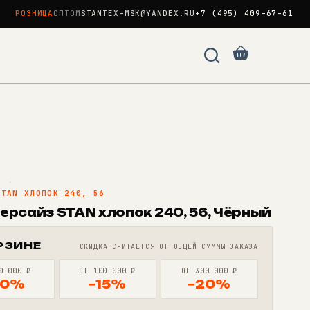
РОЗНИЦА
ОПТОМ
STANTEX-MSK@YANDEX.RU
+7 (495) 409-67-61
Корзина
N
·
STAN ХЛОПОК 240, 56
ерсайз STAN хлопок 240, 56, Чёрный
РЗИНЕ
СКИДКА СЧИТАЕТСЯ ОТ ОБЩЕЙ СУММЫ ЗАКАЗА
0 000 ₽
ОТ 100 000 ₽
ОТ 300 000 ₽
10%
−15%
−20%