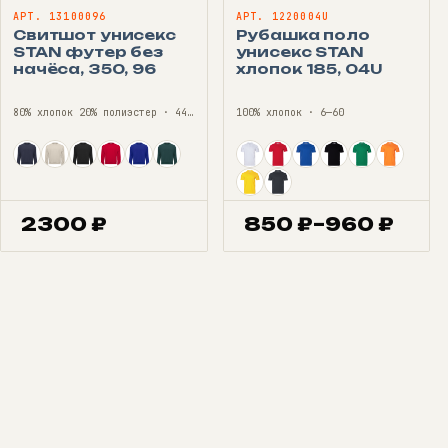
АРТ. 13100096
АРТ. 1220004U
Свитшот унисекс
Рубашка поло
STAN футер без
унисекс STAN
начёса, 350, 96
хлопок 185, 04U
80% хлопок 20% полиэстер · 44—56
100% хлопок · 6—60
2300
₽
850
₽
–
960
₽
Диапазон
цен:
850 ₽
–
960 ₽