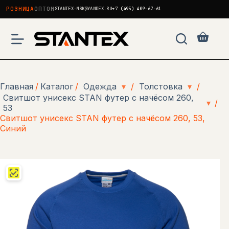
РОЗНИЦА
ОПТОМ
STANTEX-MSK@YANDEX.RU
+7 (495) 409-67-61
Перейти
к
Корзи
сути
Главная
/
Каталог
/
Одежда
▾
/
Толстовка
▾
/
Свитшот унисекс STAN футер с начёсом 260,
▾
/
53
Свитшот унисекс STAN футер с начёсом 260, 53,
Синий