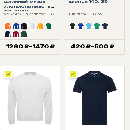
длинный рукав
хлопок 140, 39
хлопок/полиэстер
185, 104S
65% хлопок 35% полиэстер · 42—68
100% хлопок · 44—56
1290
₽
–
1470
₽
420
₽
–
500
₽
Диапазон
Диапазон
цен:
цен:
1290 ₽
420 ₽
–
–
1470 ₽
500 ₽