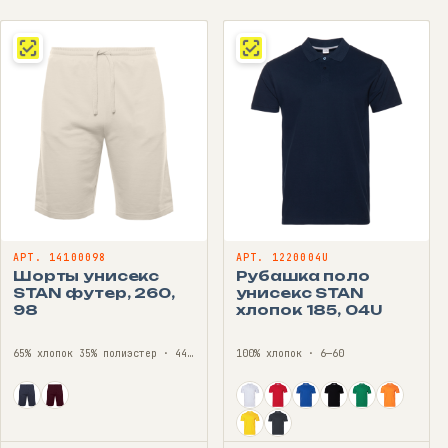
999 ₽
–
1350 ₽
АРТ. 14100098
АРТ. 1220004U
Шорты унисекс
Рубашка поло
STAN футер, 260,
унисекс STAN
98
хлопок 185, 04U
65% хлопок 35% полиэстер · 44—56
100% хлопок · 6—60