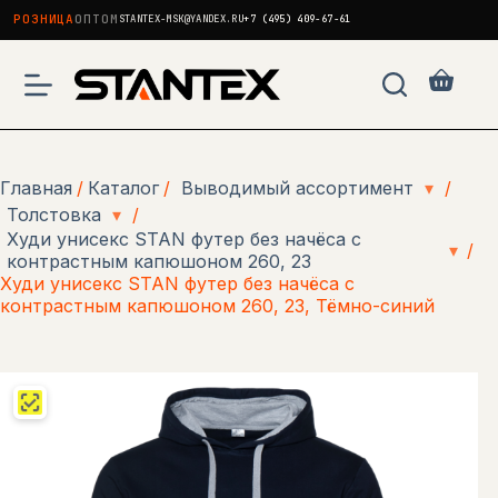
РОЗНИЦА
ОПТОМ
STANTEX-MSK@YANDEX.RU
+7 (495) 409-67-61
Перейти
к
Корзи
сути
Главная
/
Каталог
/
Выводимый ассортимент
▾
/
Толстовка
▾
/
Худи унисекс STAN футер без начёса с
▾
/
контрастным капюшоном 260, 23
Худи унисекс STAN футер без начёса с
контрастным капюшоном 260, 23, Тёмно-синий