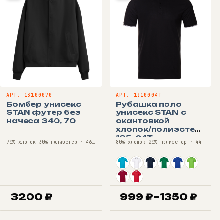
АРТ. 13100070
АРТ. 1210004T
Бомбер унисекс
Рубашка поло
STAN футер без
унисекс STAN с
начеса 340, 70
окантовкой
хлопок/полиэстер
185, 04T
70% хлопок 30% полиэстер · 46—56
80% хлопок 20% полиэстер · 44—60
3200
₽
999
₽
–
1350
₽
Диапазон
цен: