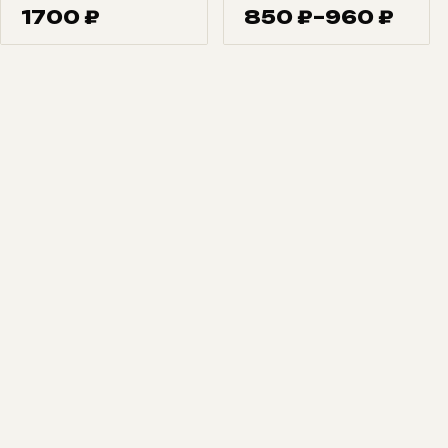
1700
₽
850
₽
–
960
₽
Диапазон
цен:
850 ₽
–
960 ₽