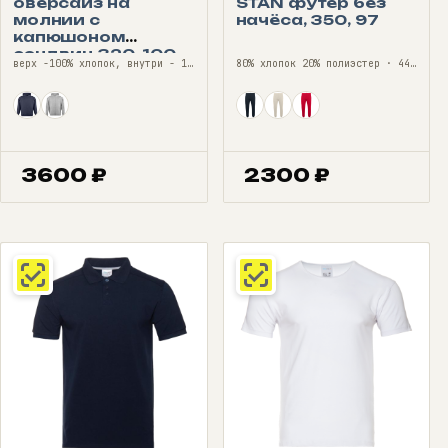
оверсайз на
STAN футер без
молнии с
начёса, 350, 97
капюшоном
сэндвич 320, 100
верх -100% хлопок, внутри - 100% полиэстер (флис) · 44—54
80% хлопок 20% полиэстер · 44—56
3600
₽
2300
₽