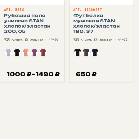
АРТ. И05S
АРТ. 11100037
Рубашка поло
Футболка
унисекс STAN
мужская STAN
хлопок/эластан
хлопок/эластан
200, 05
180, 37
92% хлопок 8% эластан · 44—56
92% хлопок 8% эластан · 44—56
1000
₽
–
1490
₽
650
₽
Диапазон
цен:
1000 ₽
–
1490 ₽