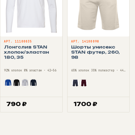
АРТ. 11100035
АРТ. 14100098
Лонгслив STAN
Шорты унисекс
хлопок/эластан
STAN футер, 260,
180, 35
98
92% хлопок 8% эластан · 42—56
65% хлопок 35% полиэстер · 44—56
790
₽
1700
₽