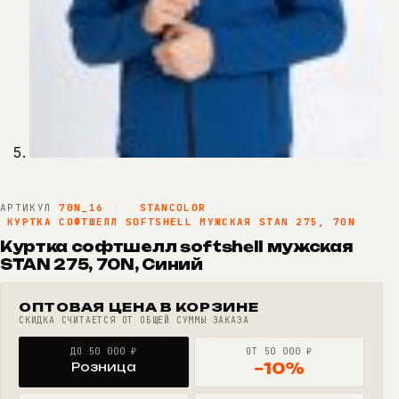
АРТИКУЛ
70N_16
·
STANCOLOR
·
КУРТКА СОФТШЕЛЛ SOFTSHELL МУЖСКАЯ STAN 275, 70N
Куртка софтшелл softshell мужская
STAN 275, 70N, Синий
ОПТОВАЯ ЦЕНА В КОРЗИНЕ
СКИДКА СЧИТАЕТСЯ ОТ ОБЩЕЙ СУММЫ ЗАКАЗА
ДО 50 000 ₽
ОТ 50 000 ₽
Розница
−10%