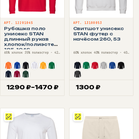
АРТ. 1220104S
АРТ. 13100053
Рубашка поло
Свитшот унисекс
унисекс STAN
STAN футер с
длинный рукав
начёсом 260, 53
хлопок/полиэстер
185, 104S
65% хлопок 35% полиэстер · 42—68
60% хлопок 40% полиэстер · 40—56
1290
₽
–
1470
₽
1300
₽
Диапазон
цен:
1290 ₽
–
1470 ₽