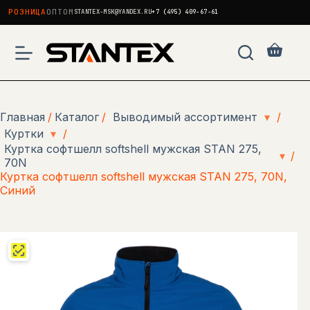
РОЗНИЦА
ОПТОМ
STANTEX-MSK@YANDEX.RU
+7 (495) 409-67-61
Перейти
к
Корзи
сути
Главная
/
Каталог
/
Выводимый ассортимент
▾
/
Куртки
▾
/
Куртка софтшелл softshell мужская STAN 275,
▾
/
70N
Куртка софтшелл softshell мужская STAN 275, 70N,
Синий