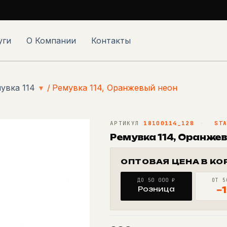
уги
О Компании
Контакты
увка 114
▾
/
Ремувка 114, Оранжевый неон
АРТИКУЛ
18100114_128
·
ST
Ремувка 114, Оранже
ОПТОВАЯ ЦЕНА В КО
ДО 50 000 ₽
ОТ 5
Розница
−