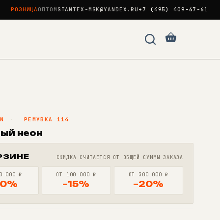
РОЗНИЦА
ОПТОМ
STANTEX-MSK@YANDEX.RU
+7 (495) 409-67-61
Корзина
AN
·
РЕМУВКА 114
вый неон
РЗИНЕ
СКИДКА СЧИТАЕТСЯ ОТ ОБЩЕЙ СУММЫ ЗАКАЗА
0 000 ₽
ОТ 100 000 ₽
ОТ 300 000 ₽
10%
−15%
−20%