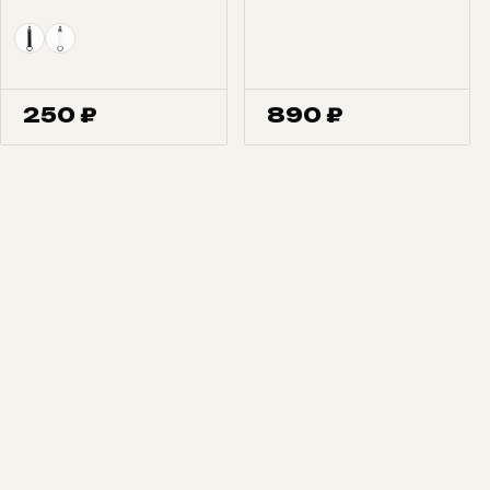
250
₽
890
₽