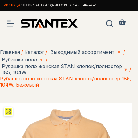
РОЗНИЦА
ОПТОМ
STANTEX-MSK@YANDEX.RU
+7 (495) 409-67-61
Перейти
к
Корзи
сути
Главная
/
Каталог
/
Выводимый ассортимент
▾
/
Рубашка поло
▾
/
Рубашка поло женская STAN хлопок/полиэстер
▾
/
185, 104W
Рубашка поло женская STAN хлопок/полиэстер 185,
104W, Бежевый