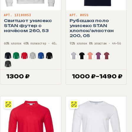
АРТ. 13100053
АРТ. И05S
Свитшот унисекс
Рубашка поло
STAN футер с
унисекс STAN
начёсом 260, 53
хлопок/эластан
200, 05
60% хлопок 40% полиэстер · 40—56
92% хлопок 8% эластан · 44—56
1300
₽
1000
₽
–
1490
₽
Диапазон
цен:
1000 ₽
–
1490 ₽