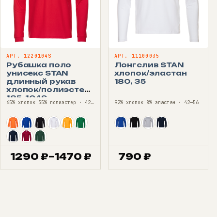
АРТ. 1220104S
АРТ. 11100035
Рубашка поло
Лонгслив STAN
унисекс STAN
хлопок/эластан
длинный рукав
180, 35
хлопок/полиэстер
185, 104S
65% хлопок 35% полиэстер · 42—68
92% хлопок 8% эластан · 42—56
1290
₽
–
1470
₽
790
₽
Диапазон
цен:
1290 ₽
–
1470 ₽