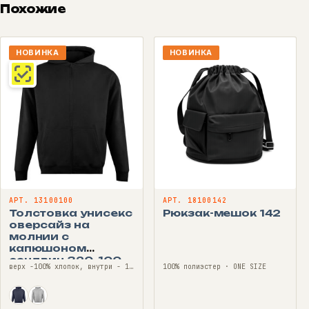
Похожие
НОВИНКА
НОВИНКА
АРТ. 13100100
АРТ. 18100142
Толстовка унисекс
Рюкзак-мешок 142
оверсайз на
молнии с
капюшоном
сэндвич 320, 100
верх -100% хлопок, внутри - 100% полиэстер (флис) · 44—54
100% полиэстер · ONE SIZE