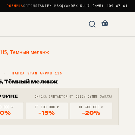
РОЗНИЦА
ОПТОМ
STANTEX-MSK@YANDEX.RU
+7 (495) 409-67-61
Корзина
115, Тёмный меланж
N
·
ШАПКА STAN АКРИЛ 115
5, Тёмный меланж
РЗИНЕ
СКИДКА СЧИТАЕТСЯ ОТ ОБЩЕЙ СУММЫ ЗАКАЗА
0 000 ₽
ОТ 100 000 ₽
ОТ 300 000 ₽
10%
−15%
−20%