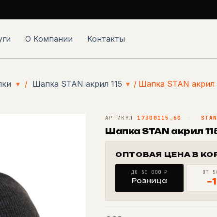
уги
О Компании
Контакты
пки
▾
/
Шапка STAN акрил 115
▾
/
Шапка STAN акрил 
АРТИКУЛ
17300115_60
·
STA
Шапка STAN акрил 11
ОПТОВАЯ ЦЕНА В КО
ДО 50 000 ₽
ОТ 5
Розница
−