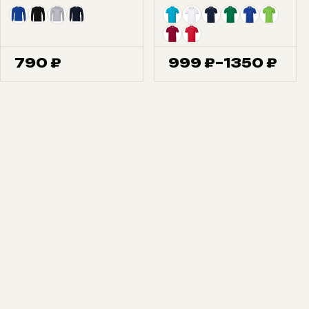
790
₽
999
₽
–
1350
₽
Диапазон
цен:
999 ₽
–
1350 ₽