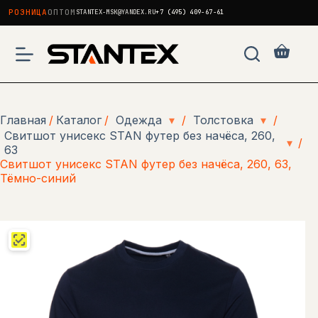
РОЗНИЦА
ОПТОМ
STANTEX-MSK@YANDEX.RU
+7 (495) 409-67-61
Перейти
к
Корзи
сути
Главная
/
Каталог
/
Одежда
▾
/
Толстовка
▾
/
Свитшот унисекс STAN футер без начёса, 260,
▾
/
63
Свитшот унисекс STAN футер без начёса, 260, 63,
Тёмно-синий