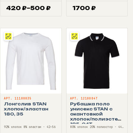
420
₽
–
500
₽
1700
₽
Диапазон
цен:
420 ₽
–
500 ₽
АРТ. 11100035
АРТ. 1210004T
Лонгслив STAN
Рубашка поло
хлопок/эластан
унисекс STAN с
180, 35
окантовкой
хлопок/полиэстер
185, 04T
92% хлопок 8% эластан · 42—56
80% хлопок 20% полиэстер · 44—60