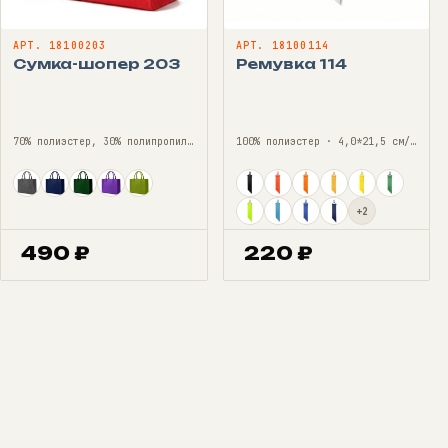
АРТ. 18100203
АРТ. 18100114
Сумка-шопер 203
Ремувка 114
70% полиэстер, 30% полипропилен · 30 см*25 см/ONE SIZE
100% полиэстер · 4,0*21,5 см/ONE SIZE
+2
490
₽
220
₽