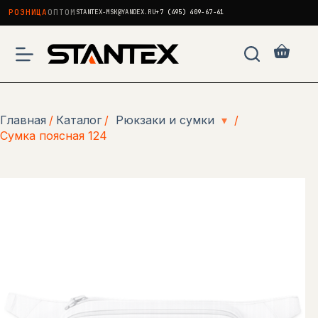
РОЗНИЦА
ОПТОМ
STANTEX-MSK@YANDEX.RU
+7 (495) 409-67-61
Перейти
к
Корзи
сути
Главная
/
Каталог
/
Рюкзаки и сумки
▾
/
Сумка поясная 124