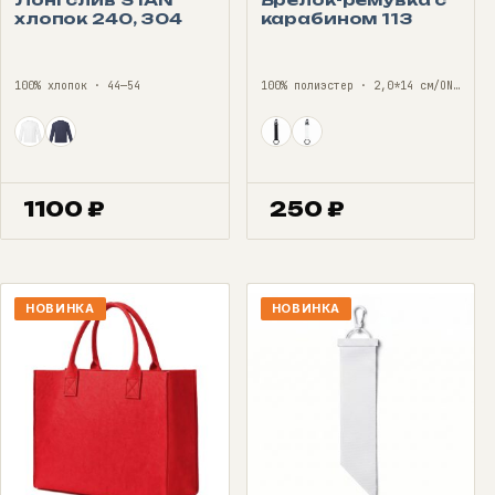
хлопок 240, 304
карабином 113
100% хлопок · 44—54
100% полиэстер · 2,0*14 см/ONE SIZE
1100
₽
250
₽
НОВИНКА
НОВИНКА