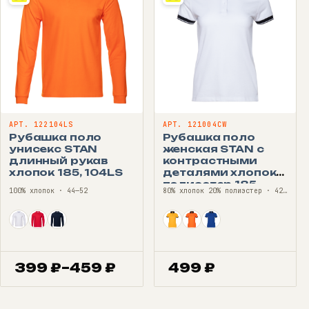
АРТ. 122104LS
АРТ. 121004CW
Рубашка поло
Рубашка поло
унисекс STAN
женская STAN с
длинный рукав
контрастными
хлопок 185, 104LS
деталями хлопок/
полиэстер 185,
100% хлопок · 44—52
80% хлопок 20% полиэстер · 42—52
04CW
399
₽
–
459
₽
499
₽
Диапазон
цен:
399 ₽