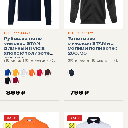
АРТ. 1210004S
АРТ. 13100095
Рубашка поло
Толстовка
унисекс STAN
мужская STAN на
длинный рукав
молнии полиэстер
хлопок/полиэстер
260, 95
185, 04S
65% хлопок 35% полиэстер · 42—56
95% полиэстер 5% эластан · 46—54
899
₽
799
₽
SALE
SALE