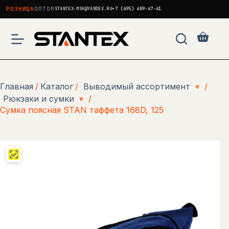
РОЗНИЦА
ОПТОМ
STANTEX-MSK@YANDEX.RU
+7 (495) 409-67-61
Перейти
к
Корзи
сути
Главная
/
Каталог
/
Выводимый ассортимент
▾
/
Рюкзаки и сумки
▾
/
Сумка поясная STAN таффета 168D, 125