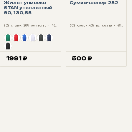
Жилет унисекс
Сумка-шопер 252
STAN утепленный
90, 130,85
80% хлопок 20% полиэстер · 46—56
60% хлопок,40% полиэстер · 48*35*12/ONE SIZE
1991
₽
500
₽