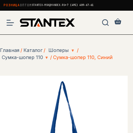
РОЗНИЦА
ОПТОМ
STANTEX-MSK@YANDEX.RU
+7 (495) 409-67-61
Перейти
к
Корзи
сути
Главная
/
Каталог
/
Шоперы
▾
/
Сумка-шопер 110
▾
/
Сумка-шопер 110, Синий