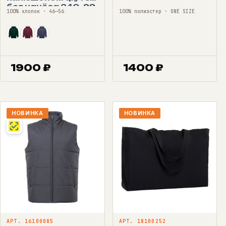
без начёса 240, 99
100% хлопок · 46—56
100% полиэстер · ONE SIZE
1900
₽
1400
₽
НОВИНКА
НОВИНКА
АРТ. 16100085
АРТ. 18100252