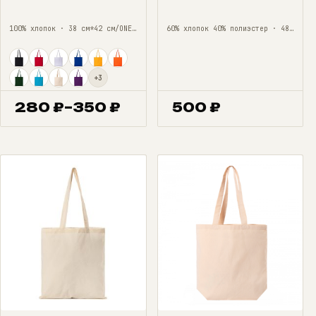
100% хлопок · 38 см*42 см/ONE SIZE
60% хлопок 40% полиэстер · 48*35*12/ONE SIZE
+3
280
₽
–
350
₽
500
₽
Диапазон
цен:
280 ₽
–
350 ₽