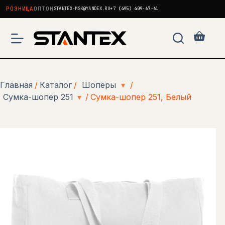
РОЗНИЦА
ОПТОМ
STANTEX-MSK@YANDEX.RU
+7 (495) 409-67-61
Перейти
к
Корзи
сути
Главная
/
Каталог
/
Шоперы
▾
/
Сумка-шопер 251
▾
/
Сумка-шопер 251, Белый