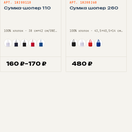
АРТ. 18200110
АРТ. 18200260
Сумка-шопер 110
Сумка шопер 260
100% хлопок · 38 см*42 см/ONE SIZE
100% хлопок · 43,5*40,5*14 см/43,5*40,5*14 см
160
₽
–
170
₽
480
₽
Диапазон
цен:
160 ₽
–
170 ₽