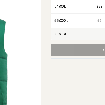
54/XXL
282
56/XXXL
59
ИТОГО:
Д