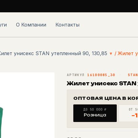
уги
О Компании
Контакты
илет унисекс STAN утепленный 90, 130,85
▾
/
Жилет у
АРТИКУЛ
16100085_30
·
STA
Жилет унисекс STAN 
ОПТОВАЯ ЦЕНА В КО
ДО 50 000 ₽
ОТ 5
Розница
−