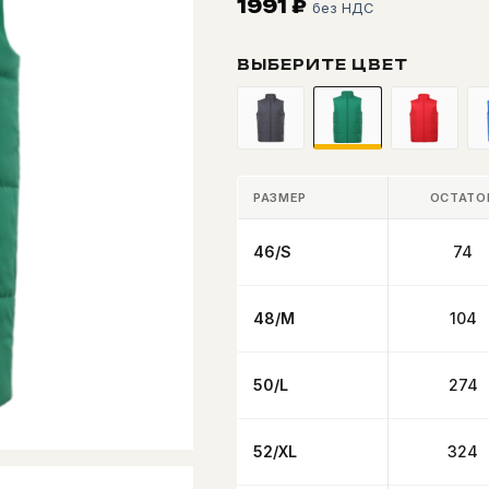
1991
₽
без НДС
ВЫБЕРИТЕ ЦВЕТ
РАЗМЕР
ОСТАТО
46/S
74
48/M
104
50/L
274
52/XL
324