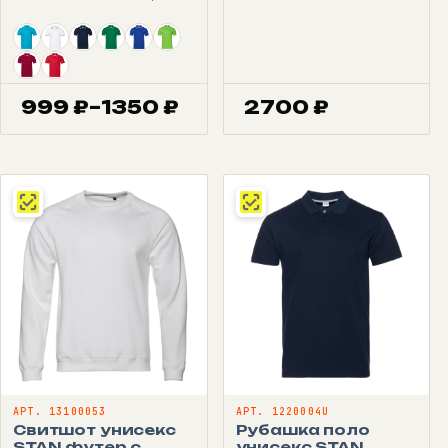
999
₽
–
1350
₽
2700
₽
Диапазон
цен:
999 ₽
–
1350 ₽
АРТ. 13100053
АРТ. 1220004U
Свитшот унисекс
Рубашка поло
STAN футер с
унисекс STAN