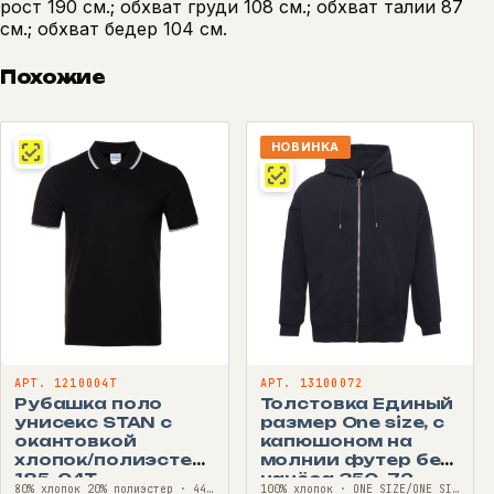
рост 190 см.; обхват груди 108 см.; обхват талии 87
см.; обхват бедер 104 см.
Похожие
НОВИНКА
АРТ. 1210004T
АРТ. 13100072
Рубашка поло
Толстовка Единый
унисекс STAN с
размер One size, с
окантовкой
капюшоном на
хлопок/полиэстер
молнии футер без
185, 04T
начёса 350, 72
80% хлопок 20% полиэстер · 44—60
100% хлопок · ONE SIZE/ONE SIZE