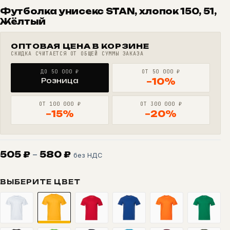
Футболка унисекс STAN, хлопок 150, 51,
Жёлтый
ОПТОВАЯ ЦЕНА В КОРЗИНЕ
СКИДКА СЧИТАЕТСЯ ОТ ОБЩЕЙ СУММЫ ЗАКАЗА
ДО 50 000 ₽
ОТ 50 000 ₽
Розница
−10%
ОТ 100 000 ₽
ОТ 300 000 ₽
−15%
−20%
Диапазон
505
₽
–
580
₽
без НДС
цен:
505 ₽
ВЫБЕРИТЕ ЦВЕТ
–
580 ₽