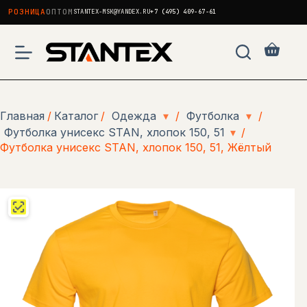
РОЗНИЦА
ОПТОМ
STANTEX-MSK@YANDEX.RU
+7 (495) 409-67-61
Перейти
к
Корзи
сути
Главная
/
Каталог
/
Одежда
▾
/
Футболка
▾
/
Футболка унисекс STAN, хлопок 150, 51
▾
/
Футболка унисекс STAN, хлопок 150, 51, Жёлтый