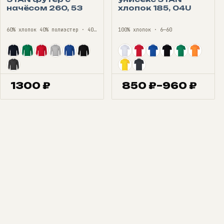
начёсом 260, 53
хлопок 185, 04U
60% хлопок 40% полиэстер · 40—56
100% хлопок · 6—60
1300
₽
850
₽
–
960
₽
Диапазон
цен:
850 ₽
–
960 ₽