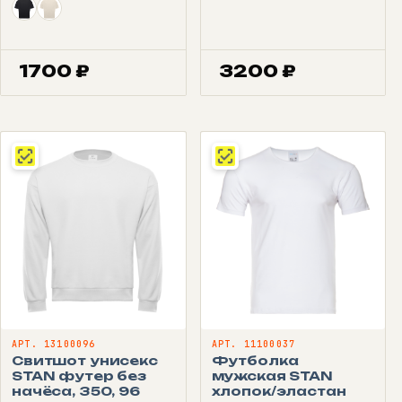
1700
₽
3200
₽
АРТ. 13100096
АРТ. 11100037
Свитшот унисекс
Футболка
STAN футер без
мужская STAN
начёса, 350, 96
хлопок/эластан