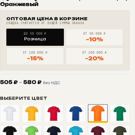
Оранжевый
ОПТОВАЯ ЦЕНА В КОРЗИНЕ
СКИДКА СЧИТАЕТСЯ ОТ ОБЩЕЙ СУММЫ ЗАКАЗА
ДО 50 000 ₽
ОТ 50 000 ₽
Розница
−10%
ОТ 100 000 ₽
ОТ 300 000 ₽
−15%
−20%
Диапазон
505
₽
–
580
₽
без НДС
цен:
505 ₽
ВЫБЕРИТЕ ЦВЕТ
–
580 ₽