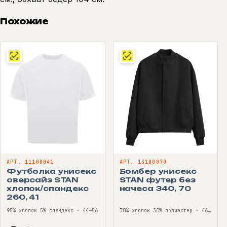
Похожие
АРТ. 11100041
АРТ. 13100070
Футболка унисекс
Бомбер унисекс
оверсайз STAN
STAN футер без
хлопок/спандекс
начеса 340, 70
260, 41
95% хлопок 5% спандекс · 44—56
70% хлопок 30% полиэстер · 46—56