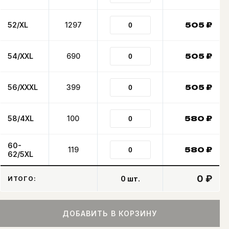
52/XL
1297
505
₽
54/XXL
690
505
₽
56/XXXL
399
505
₽
58/4XL
100
580
₽
60-
119
580
₽
62/5XL
0 ₽
0
шт.
ИТОГО:
ДОБАВИТЬ В КОРЗИНУ