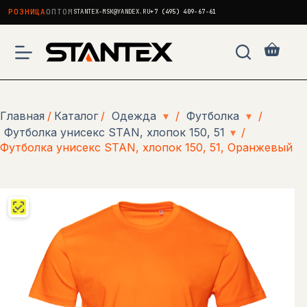
РОЗНИЦА
ОПТОМ
STANTEX-MSK@YANDEX.RU
+7 (495) 409-67-61
Перейти
к
Корзи
сути
Главная
/
Каталог
/
Одежда
▾
/
Футболка
▾
/
Футболка унисекс STAN, хлопок 150, 51
▾
/
Футболка унисекс STAN, хлопок 150, 51, Оранжевый