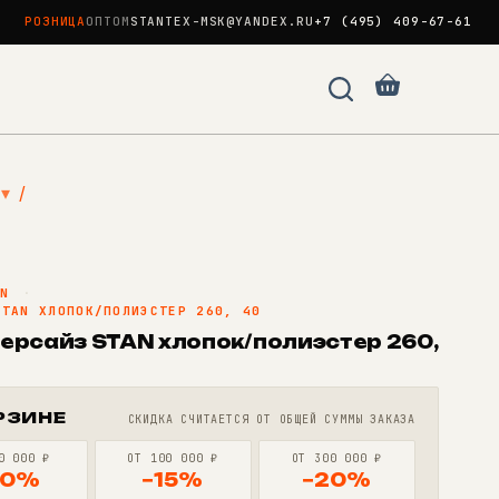
РОЗНИЦА
ОПТОМ
STANTEX-MSK@YANDEX.RU
+7 (495) 409-67-61
Корзина
▾
/
AN
·
STAN ХЛОПОК/ПОЛИЭСТЕР 260, 40
ерсайз STAN хлопок/полиэстер 260,
РЗИНЕ
СКИДКА СЧИТАЕТСЯ ОТ ОБЩЕЙ СУММЫ ЗАКАЗА
0 000 ₽
ОТ 100 000 ₽
ОТ 300 000 ₽
10%
−15%
−20%