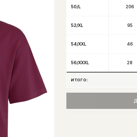
50/L
206
52/XL
95
54/XXL
46
56/XXXL
28
ИТОГО:
Д