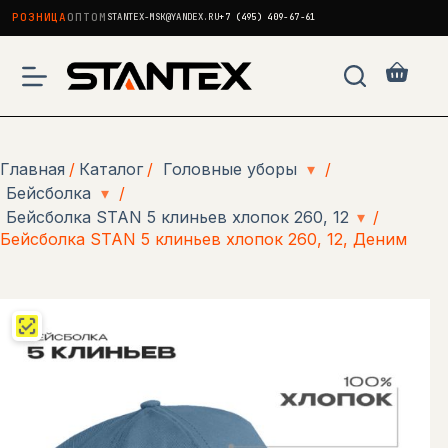
РОЗНИЦА
ОПТОМ
STANTEX-MSK@YANDEX.RU
+7 (495) 409-67-61
Перейти
к
Корзи
сути
Главная
/
Каталог
/
Головные уборы
▾
/
Бейсболка
▾
/
Бейсболка STAN 5 клиньев хлопок 260, 12
▾
/
Бейсболка STAN 5 клиньев хлопок 260, 12, Деним