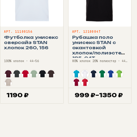
АРТ. 11100156
АРТ. 1210004T
Футболка унисекс
Рубашка поло
оверсайз STAN
унисекс STAN с
хлопок 260, 156
окантовкой
хлопок/полиэстер
185, 04T
100% хлопок · 44—56
80% хлопок 20% полиэстер · 44—60
1190
₽
999
₽
–
1350
₽
Диапазон
цен:
999 ₽
–
1350 ₽