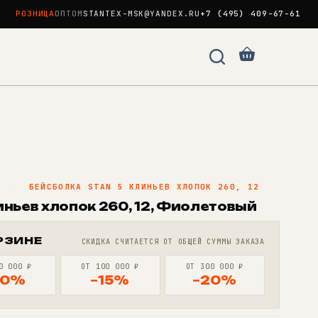
РОЗНИЦА
ОПТОМ
STANTEX-MSK@YANDEX.RU
+7 (495) 409-67-61
Корзина
N
·
БЕЙСБОЛКА STAN 5 КЛИНЬЕВ ХЛОПОК 260, 12
иньев хлопок 260, 12, Фиолетовый
РЗИНЕ
СКИДКА СЧИТАЕТСЯ ОТ ОБЩЕЙ СУММЫ ЗАКАЗА
0 000 ₽
ОТ 100 000 ₽
ОТ 300 000 ₽
10%
−15%
−20%