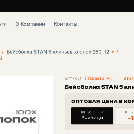
уги
О Компании
Контакты
/
Бейсболка STAN 5 клиньев хлопок 260, 12
▾
/
й
АРТИКУЛ
17100012_94
·
STA
Бейсболка STAN 5 кл
ОПТОВАЯ ЦЕНА В КО
ДО 50 000 ₽
ОТ 5
Розница
−