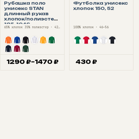
Рубашка поло
Футболка унисекс
унисекс STAN
хлопок 150, 52
длинный рукав
хлопок/полиэстер
185, 104S
65% хлопок 35% полиэстер · 42—68
100% хлопок · 46—56
1290
₽
–
1470
₽
430
₽
Диапазон
цен:
1290 ₽
–
1470 ₽