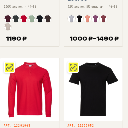
100% хлопок · 44—56
92% хлопок 8% эластан · 44—56
1190
₽
1000
₽
–
1490
₽
Диапазон
цен:
1000 ₽
–
1490 ₽
АРТ. 1220104S
АРТ. 11200052