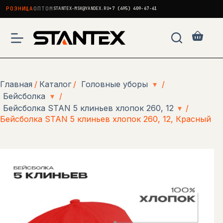
РОЗНИЦА
ОПТОМ
STANTEX-MSK@YANDEX.RU
+7 (495) 409-67-61
Перейти
к
Корзи
сути
Главная
/
Каталог
/
Головные уборы
▾
/
Бейсболка
▾
/
Бейсболка STAN 5 клиньев хлопок 260, 12
▾
/
Бейсболка STAN 5 клиньев хлопок 260, 12, Красный