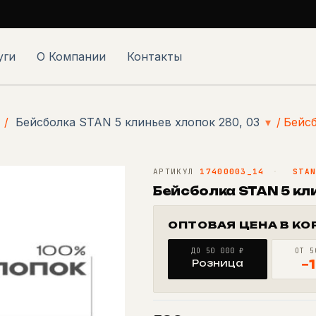
уги
О Компании
Контакты
/
Бейсболка STAN 5 клиньев хлопок 280, 03
▾
/
Бейсб
АРТИКУЛ
17400003_14
·
STA
Бейсболка STAN 5 кли
ОПТОВАЯ ЦЕНА В КО
ДО 50 000 ₽
ОТ 5
Розница
−