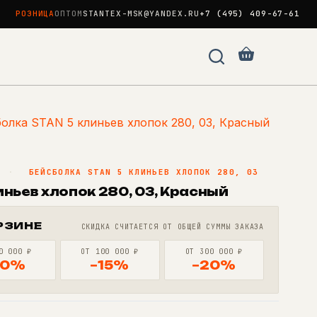
РОЗНИЦА
ОПТОМ
STANTEX-MSK@YANDEX.RU
+7 (495) 409-67-61
Корзина
олка STAN 5 клиньев хлопок 280, 03, Красный
N
·
БЕЙСБОЛКА STAN 5 КЛИНЬЕВ ХЛОПОК 280, 03
ньев хлопок 280, 03, Красный
РЗИНЕ
СКИДКА СЧИТАЕТСЯ ОТ ОБЩЕЙ СУММЫ ЗАКАЗА
0 000 ₽
ОТ 100 000 ₽
ОТ 300 000 ₽
10%
−15%
−20%