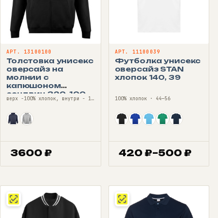
АРТ. 13100100
АРТ. 11100039
Толстовка унисекс
Футболка унисекс
оверсайз на
оверсайз STAN
молнии с
хлопок 140, 39
капюшоном
сэндвич 320, 100
верх -100% хлопок, внутри - 100% полиэстер (флис) · 44—54
100% хлопок · 44—56
3600
₽
420
₽
–
500
₽
Диапазон
цен:
420 ₽
–
500 ₽