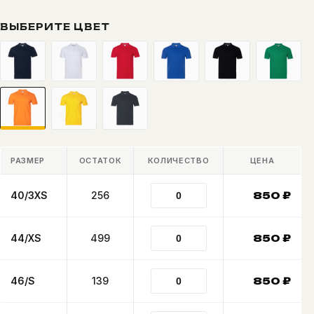
цен:
850 ₽
ВЫБЕРИТЕ ЦВЕТ
–
960 ₽
РАЗМЕР
ОСТАТОК
КОЛИЧЕСТВО
ЦЕНА
40/3XS
256
850
₽
44/XS
499
850
₽
46/S
139
850
₽