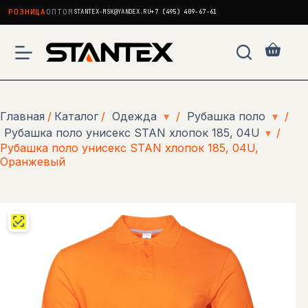
РОЗНИЦА
ОПТОМ
STANTEX-MSK@YANDEX.RU
+7 (495) 409-67-61
Перейти
к
Корзи
сути
Главная
/
Каталог
/
Одежда
▾
/
Рубашка поло
▾
/
Рубашка поло унисекс STAN хлопок 185, 04U
▾
/
Рубашка поло унисекс STAN хлопок 185, 04U,
Оранжевый