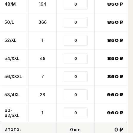
48/M
194
850
₽
50/L
366
850
₽
52/XL
1
850
₽
54/XXL
48
850
₽
56/XXXL
7
850
₽
58/4XL
28
960
₽
60-
1
960
₽
62/5XL
0 ₽
0
шт.
ИТОГО: