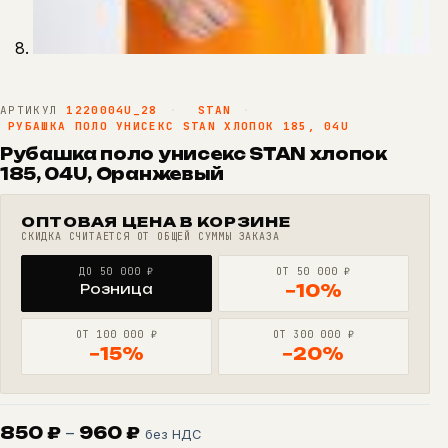
АРТИКУЛ
1220004U_28
·
STAN
·
РУБАШКА ПОЛО УНИСЕКС STAN ХЛОПОК 185, 04U
Рубашка поло унисекс STAN хлопок
185, 04U, Оранжевый
ОПТОВАЯ ЦЕНА В КОРЗИНЕ
СКИДКА СЧИТАЕТСЯ ОТ ОБЩЕЙ СУММЫ ЗАКАЗА
ДО 50 000 ₽
ОТ 50 000 ₽
Розница
−10%
ОТ 100 000 ₽
ОТ 300 000 ₽
−15%
−20%
Диапазон
850
₽
–
960
₽
без НДС