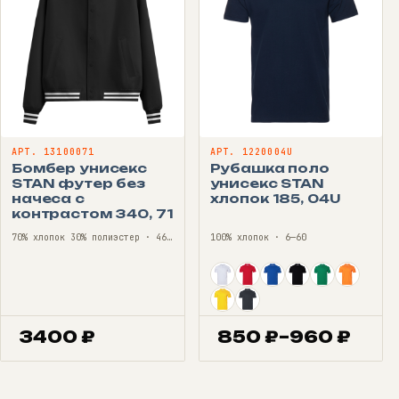
АРТ. 13100071
АРТ. 1220004U
Бомбер унисекс
Рубашка поло
STAN футер без
унисекс STAN
начеса с
хлопок 185, 04U
контрастом 340, 71
70% хлопок 30% полиэстер · 46—56
100% хлопок · 6—60
3400
₽
850
₽
–
960
₽
Диапазон
цен:
850 ₽