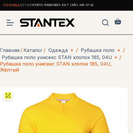
РОЗНИЦА
ОПТОМ
STANTEX-MSK@YANDEX.RU
+7 (495) 409-67-61
Перейти
к
Корзи
сути
Главная
/
Каталог
/
Одежда
▾
/
Рубашка поло
▾
/
Рубашка поло унисекс STAN хлопок 185, 04U
▾
/
Рубашка поло унисекс STAN хлопок 185, 04U,
Жёлтый