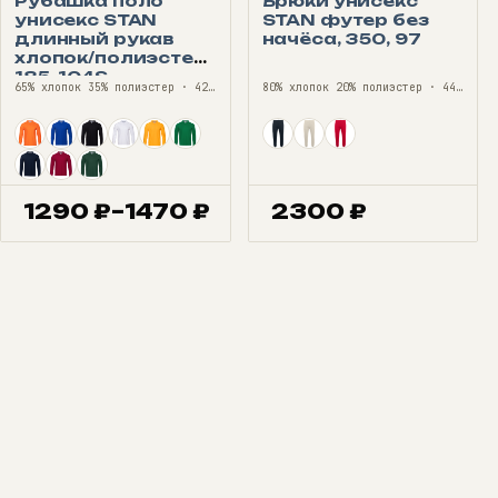
Рубашка поло
Брюки унисекс
унисекс STAN
STAN футер без
длинный рукав
начёса, 350, 97
хлопок/полиэстер
185, 104S
65% хлопок 35% полиэстер · 42—68
80% хлопок 20% полиэстер · 44—56
1290
₽
–
1470
₽
2300
₽
Диапазон
цен:
1290 ₽
–
1470 ₽