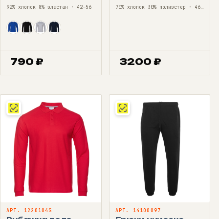
92% хлопок 8% эластан · 42—56
70% хлопок 30% полиэстер · 46—56
790
₽
3200
₽
АРТ. 1220104S
АРТ. 14100097