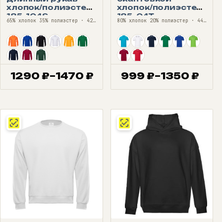
хлопок/полиэстер
хлопок/полиэстер
185, 104S
185, 04T
65% хлопок 35% полиэстер · 42—68
80% хлопок 20% полиэстер · 44—60
1290
₽
–
1470
₽
999
₽
–
1350
₽
Диапазон
Диапазон
цен:
цен:
1290 ₽
999 ₽
–
–
1470 ₽
1350 ₽