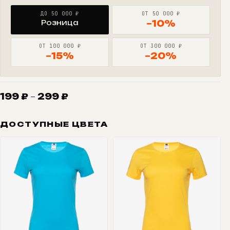
ДО 50 000 ₽
ОТ 50 000 ₽
Розница
−10%
ОТ 100 000 ₽
ОТ 300 000 ₽
−15%
−20%
Диапазон
199
₽
–
299
₽
цен:
199 ₽
ДОСТУПНЫЕ ЦВЕТА
–
299 ₽