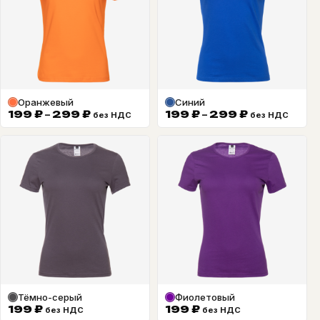
Оранжевый
Синий
Диапазон
Диапазон
199
₽
–
299
₽
199
₽
–
299
₽
без НДС
без НДС
цен:
цен:
199 ₽
199 ₽
–
–
299 ₽
299 ₽
Тёмно-серый
Фиолетовый
199
₽
199
₽
без НДС
без НДС