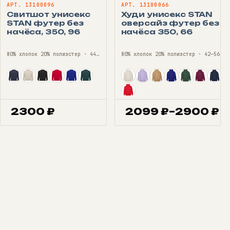
АРТ. 13100096
АРТ. 13100066
Свитшот унисекс
Худи унисекс STAN
STAN футер без
оверсайз футер без
начёса, 350, 96
начёса 350, 66
80% хлопок 20% полиэстер · 44—56
80% хлопок 20% полиэстер · 42—56
2300
₽
2099
₽
–
2900
₽
Диапазон
цен:
2099 ₽
–
2900 ₽