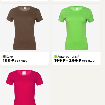
Хаки
Ярко-зелёный
Диапазон
199
₽
199
₽
–
299
₽
без НДС
без НДС
цен:
199 ₽
–
299 ₽