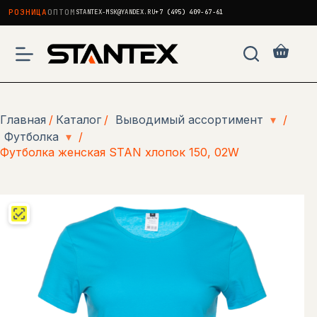
РОЗНИЦА
ОПТОМ
STANTEX-MSK@YANDEX.RU
+7 (495) 409-67-61
Перейти
к
Корзи
сути
Главная
/
Каталог
/
Выводимый ассортимент
▾
/
Футболка
▾
/
Футболка женская STAN хлопок 150, 02W