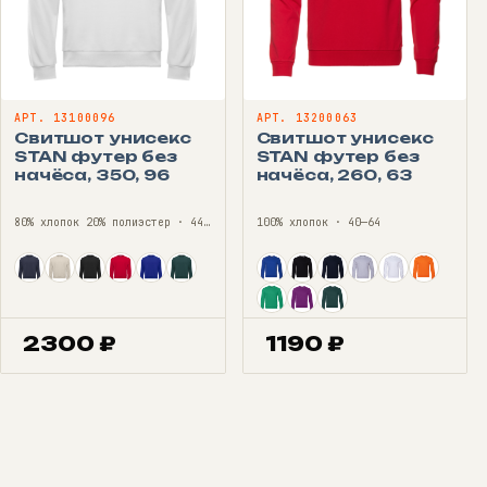
АРТ. 13100096
АРТ. 13200063
Свитшот унисекс
Свитшот унисекс
STAN футер без
STAN футер без
начёса, 350, 96
начёса, 260, 63
80% хлопок 20% полиэстер · 44—56
100% хлопок · 40—64
2300
₽
1190
₽