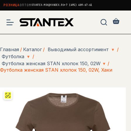
РОЗНИЦА
ОПТОМ
STANTEX-MSK@YANDEX.RU
+7 (495) 409-67-61
Перейти
к
Корзи
сути
Главная
/
Каталог
/
Выводимый ассортимент
▾
/
Футболка
▾
/
Футболка женская STAN хлопок 150, 02W
▾
/
Футболка женская STAN хлопок 150, 02W, Хаки