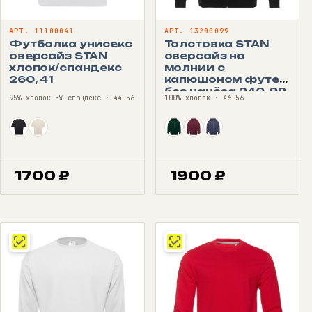
АРТ. 11100041
АРТ. 13200099
Футболка унисекс
Толстовка STAN
оверсайз STAN
оверсайз на
хлопок/спандекс
молнии с
260, 41
капюшоном футер
без начёса 240, 99
95% хлопок 5% спандекс · 44—56
100% хлопок · 46—56
1700
₽
1900
₽