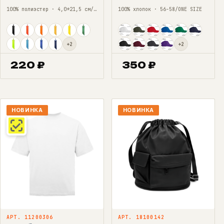
100% полиэстер · 4,0*21,5 см/ONE SIZE
100% хлопок · 56-58/ONE SIZE
+2
+2
220
₽
350
₽
НОВИНКА
НОВИНКА
АРТ. 11200306
АРТ. 18100142