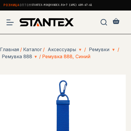
РОЗНИЦА
ОПТОМ
STANTEX-MSK@YANDEX.RU
+7 (495) 409-67-61
Перейти
к
Корзи
сути
Главная
/
Каталог
/
Аксессуары
▾
/
Ремувки
▾
/
Ремувка 888
▾
/
Ремувка 888, Синий