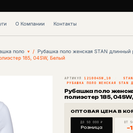
уги
О Компании
Контакты
ашка поло
▾
/
Рубашка поло женская STAN длинный 
лиэстер 185, 04SW, Белый
АРТИКУЛ
121004SW_10
·
STA
РУБАШКА ПОЛО ЖЕНСКАЯ STAN 
Рубашка поло женска
полиэстер 185, 04SW
ОПТОВАЯ ЦЕНА В КО
ДО 50 000 ₽
ОТ 5
Розница
−