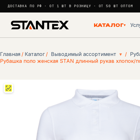
ДОСТАВКА ПО РФ · ОТ 1 ШТ В РОЗНИЦУ · ОТ 50 ШТ ОПТОМ
Перейти
к
Усл
КАТАЛОГ
▾
сути
Главная
/
Каталог
/
Выводимый ассортимент
▾
/
Руб
Рубашка поло женская STAN длинный рукав хлопок/по