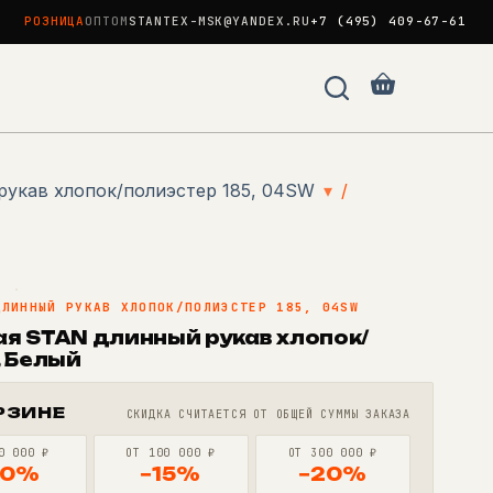
РОЗНИЦА
ОПТОМ
STANTEX-MSK@YANDEX.RU
+7 (495) 409-67-61
Корзина
рукав хлопок/полиэстер 185, 04SW
▾
/
N
·
ДЛИННЫЙ РУКАВ ХЛОПОК/ПОЛИЭСТЕР 185, 04SW
я STAN длинный рукав хлопок/
, Белый
РЗИНЕ
СКИДКА СЧИТАЕТСЯ ОТ ОБЩЕЙ СУММЫ ЗАКАЗА
0 000 ₽
ОТ 100 000 ₽
ОТ 300 000 ₽
10%
−15%
−20%