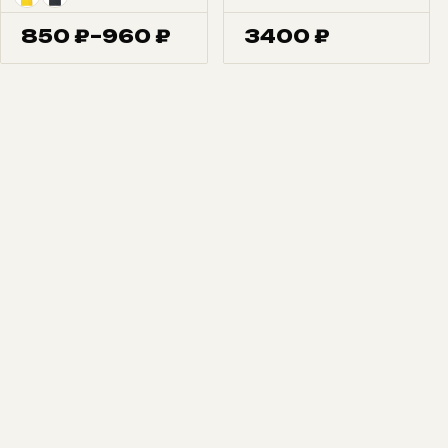
850
₽
–
960
₽
3400
₽
Диапазон
цен:
850 ₽
–
960 ₽