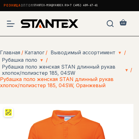
РОЗНИЦА
ОПТОМ
STANTEX-MSK@YANDEX.RU
+7 (495) 409-67-61
Перейти
к
Корзи
сути
Главная
/
Каталог
/
Выводимый ассортимент
▾
/
Рубашка поло
▾
/
Рубашка поло женская STAN длинный рукав
▾
/
хлопок/полиэстер 185, 04SW
Рубашка поло женская STAN длинный рукав
хлопок/полиэстер 185, 04SW, Оранжевый