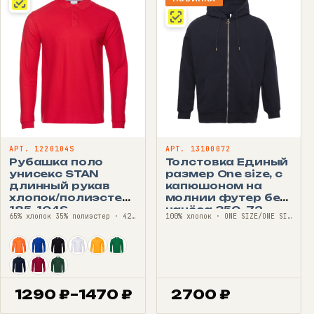
АРТ. 1220104S
АРТ. 13100072
Рубашка поло
Толстовка Единый
унисекс STAN
размер One size, с
длинный рукав
капюшоном на
хлопок/полиэстер
молнии футер без
185, 104S
начёса 350, 72
65% хлопок 35% полиэстер · 42—68
100% хлопок · ONE SIZE/ONE SIZE
1290
₽
–
1470
₽
2700
₽
Диапазон