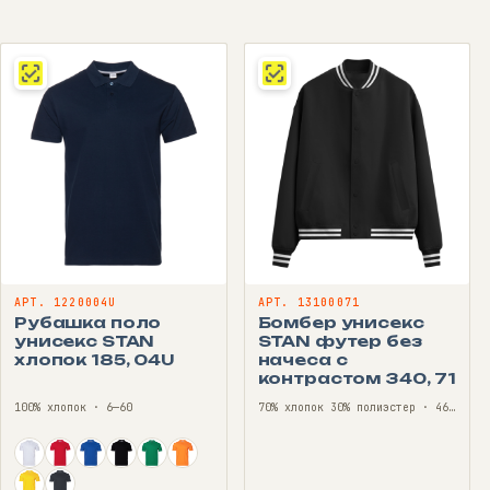
цен:
1290 ₽
–
1470 ₽
АРТ. 1220004U
АРТ. 13100071
Рубашка поло
Бомбер унисекс
унисекс STAN
STAN футер без
хлопок 185, 04U
начеса с
контрастом 340, 71
100% хлопок · 6—60
70% хлопок 30% полиэстер · 46—56