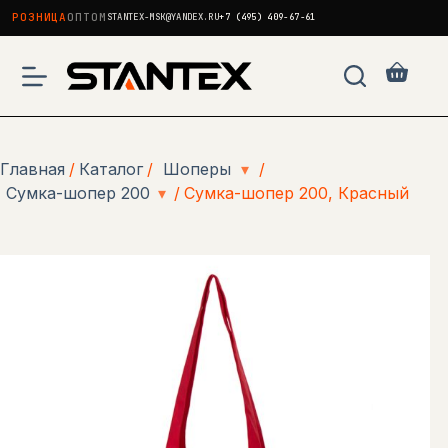
РОЗНИЦА
ОПТОМ
STANTEX-MSK@YANDEX.RU
+7 (495) 409-67-61
Перейти
к
Корзи
сути
Главная
/
Каталог
/
Шоперы
▾
/
Сумка-шопер 200
▾
/
Сумка-шопер 200, Красный