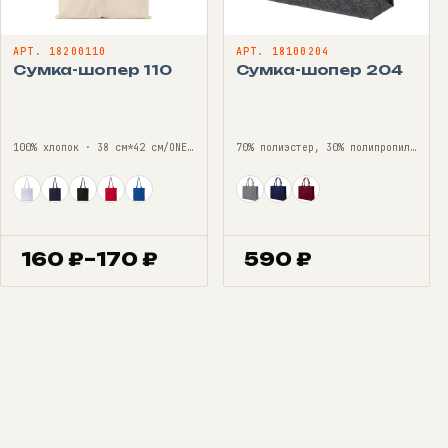
АРТ. 18200110
АРТ. 18100204
Сумка-шопер 110
Сумка-шопер 204
100% хлопок · 38 см*42 см/ONE SIZE
70% полиэстер, 30% полипропилен · 45 см*34 см/ONE SIZE
160
₽
–
170
₽
590
₽
Диапазон
цен:
160 ₽
–
170 ₽