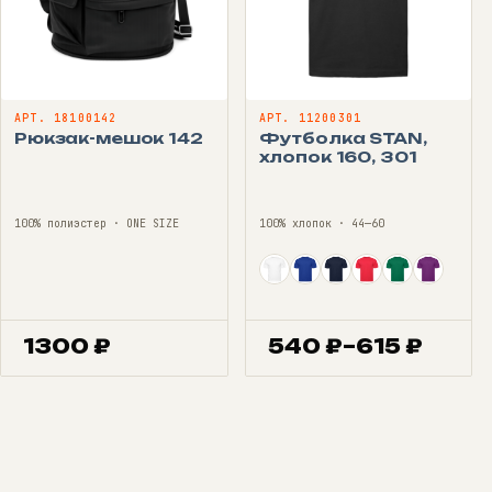
АРТ. 18100142
АРТ. 11200301
Рюкзак-мешок 142
Футболка STAN,
хлопок 160, 301
100% полиэстер · ONE SIZE
100% хлопок · 44—60
1300
₽
540
₽
–
615
₽
Диапазон
цен:
540 ₽
–
615 ₽