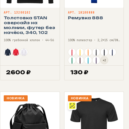
АРТ. 13200102
АРТ. 18100888
Толстовка STAN
Ремувка 888
оверсайз на
молнии, футер без
начёса, 340, 102
100% гребенной хлопок · 44—56
100% полиэстер · 2,2*15 см/ONE SIZE
+2
2600
₽
130
₽
НОВИНКА
НОВИНКА