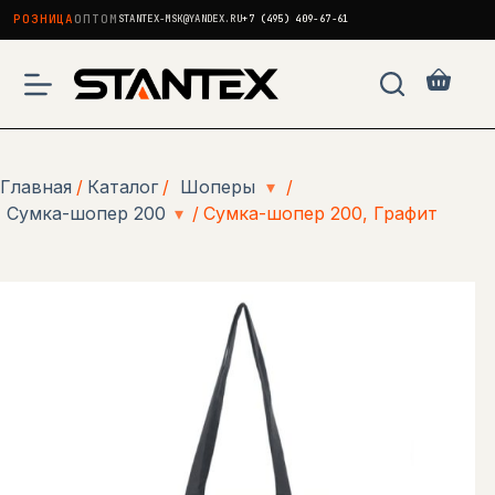
РОЗНИЦА
ОПТОМ
STANTEX-MSK@YANDEX.RU
+7 (495) 409-67-61
Перейти
к
Корзи
сути
Главная
/
Каталог
/
Шоперы
▾
/
Сумка-шопер 200
▾
/
Сумка-шопер 200, Графит