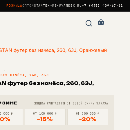
РОЗНИЦА
ОПТОМ
STANTEX-MSK@YANDEX.RU
+7 (495) 409-67-61
Корзина
TAN футер без начёса, 260, 63J, Оранжевый
N
·
 БЕЗ НАЧЁСА, 260, 63J
 футер без начёса, 260, 63J,
РЗИНЕ
СКИДКА СЧИТАЕТСЯ ОТ ОБЩЕЙ СУММЫ ЗАКАЗА
0 000 ₽
ОТ 100 000 ₽
ОТ 300 000 ₽
10%
−15%
−20%