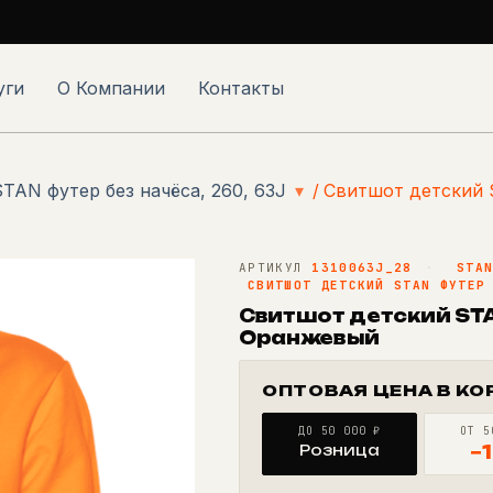
уги
О Компании
Контакты
TAN футер без начёса, 260, 63J
▾
/
Свитшот детский S
АРТИКУЛ
1310063J_28
·
STA
СВИТШОТ ДЕТСКИЙ STAN ФУТЕР
Свитшот детский STAN
Оранжевый
ОПТОВАЯ ЦЕНА В КО
ДО 50 000 ₽
ОТ 5
Розница
−