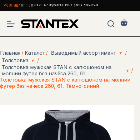
РОЗНИЦА
ОПТОМ
STANTEX-MSK@YANDEX.RU
+7 (495) 409-67-61
Перейти
к
Корзи
сути
Главная
/
Каталог
/
Выводимый ассортимент
▾
/
Толстовка
▾
/
Толстовка мужская STAN с капюшоном на
▾
/
молнии футер без начёса 260, 61
Толстовка мужская STAN с капюшоном на молнии
футер без начёса 260, 61, Тёмно-синий