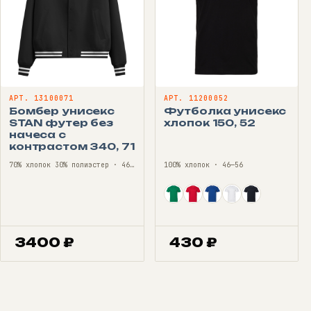
АРТ. 13100071
АРТ. 11200052
Бомбер унисекс
Футболка унисекс
STAN футер без
хлопок 150, 52
начеса с
контрастом 340, 71
70% хлопок 30% полиэстер · 46—56
100% хлопок · 46—56
3400
₽
430
₽