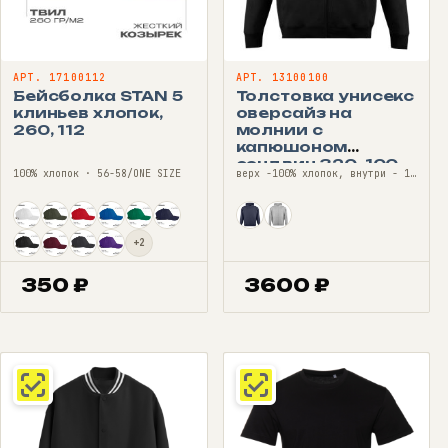
АРТ. 17100112
АРТ. 13100100
Бейсболка STAN 5
Толстовка унисекс
клиньев хлопок,
оверсайз на
260, 112
молнии с
капюшоном
сэндвич 320, 100
100% хлопок · 56-58/ONE SIZE
верх -100% хлопок, внутри - 100% полиэстер (флис) · 44—54
+2
350
₽
3600
₽