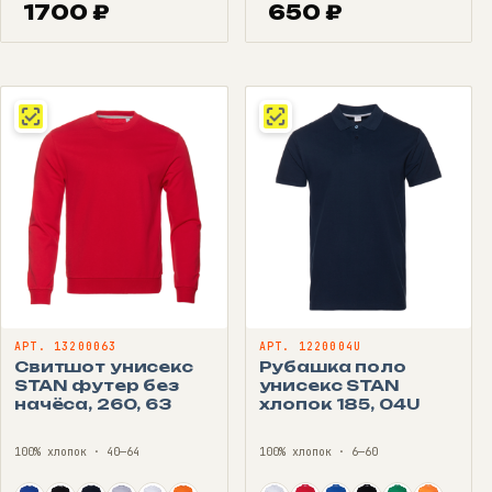
1700
₽
650
₽
АРТ. 13200063
АРТ. 1220004U
Свитшот унисекс
Рубашка поло
STAN футер без
унисекс STAN
начёса, 260, 63
хлопок 185, 04U
100% хлопок · 40—64
100% хлопок · 6—60