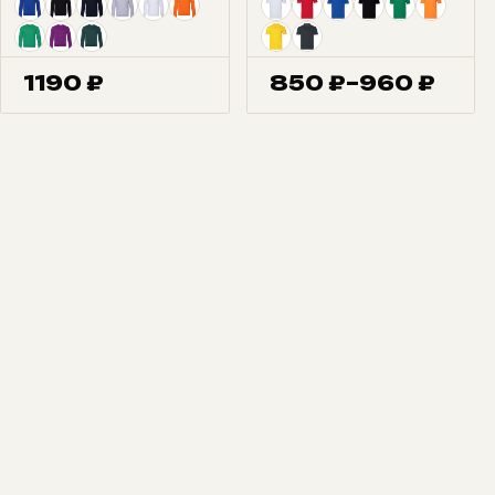
1190
₽
850
₽
–
960
₽
Диапазон
цен:
850 ₽
–
960 ₽