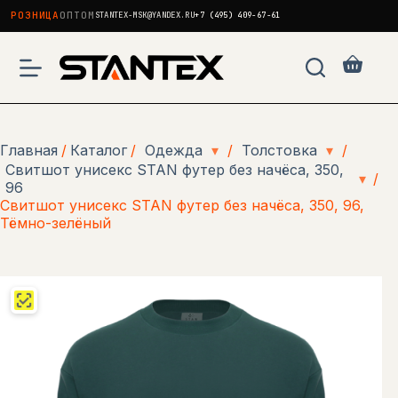
РОЗНИЦА
ОПТОМ
STANTEX-MSK@YANDEX.RU
+7 (495) 409-67-61
Перейти
к
Корзи
сути
Главная
/
Каталог
/
Одежда
▾
/
Толстовка
▾
/
Свитшот унисекс STAN футер без начёса, 350,
▾
/
96
Свитшот унисекс STAN футер без начёса, 350, 96,
Тёмно-зелёный