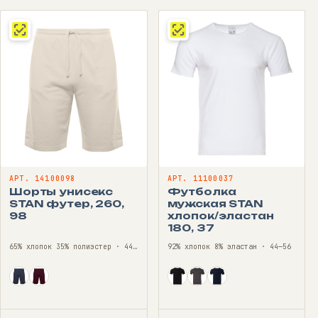
АРТ. 14100098
АРТ. 11100037
Шорты унисекс
Футболка
STAN футер, 260,
мужская STAN
98
хлопок/эластан
180, 37
65% хлопок 35% полиэстер · 44—56
92% хлопок 8% эластан · 44—56