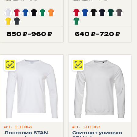
850
₽
–
960
₽
640
₽
–
720
₽
Диапазон
Диапазон
цен:
цен:
850 ₽
640 ₽
–
–
960 ₽
720 ₽
АРТ. 11100035
АРТ. 13100053
Лонгслив STAN
Свитшот унисекс