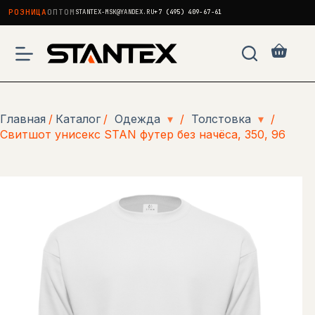
РОЗНИЦА
ОПТОМ
STANTEX-MSK@YANDEX.RU
+7 (495) 409-67-61
Перейти
к
Корзи
сути
Главная
/
Каталог
/
Одежда
▾
/
Толстовка
▾
/
Свитшот унисекс STAN футер без начёса, 350, 96