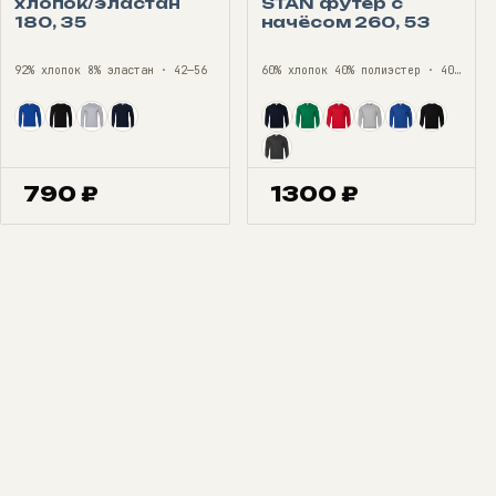
хлопок/эластан
STAN футер с
180, 35
начёсом 260, 53
92% хлопок 8% эластан · 42—56
60% хлопок 40% полиэстер · 40—56
790
₽
1300
₽