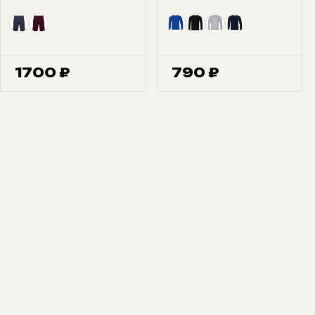
1700
₽
790
₽