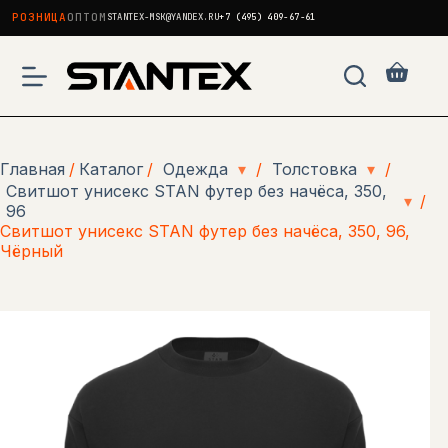
РОЗНИЦА
ОПТОМ
STANTEX-MSK@YANDEX.RU
+7 (495) 409-67-61
Перейти
к
Корзи
сути
Главная
/
Каталог
/
Одежда
▾
/
Толстовка
▾
/
Свитшот унисекс STAN футер без начёса, 350,
▾
/
96
Свитшот унисекс STAN футер без начёса, 350, 96,
Чёрный