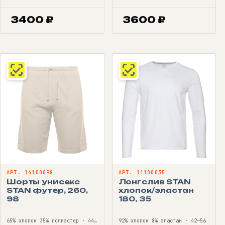
3400
₽
3600
₽
АРТ. 14100098
АРТ. 11100035
Шорты унисекс
Лонгслив STAN
STAN футер, 260,
хлопок/эластан
98
180, 35
65% хлопок 35% полиэстер · 44—56
92% хлопок 8% эластан · 42—56