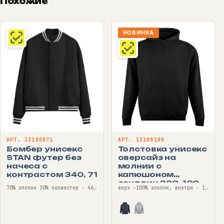
Похожие
НОВИНКА
АРТ. 13100071
АРТ. 13100100
Бомбер унисекс
Толстовка унисекс
STAN футер без
оверсайз на
начеса с
молнии с
контрастом 340, 71
капюшоном
сэндвич 320, 100
70% хлопок 30% полиэстер · 46—56
верх -100% хлопок, внутри - 100% полиэстер (флис) · 44—54