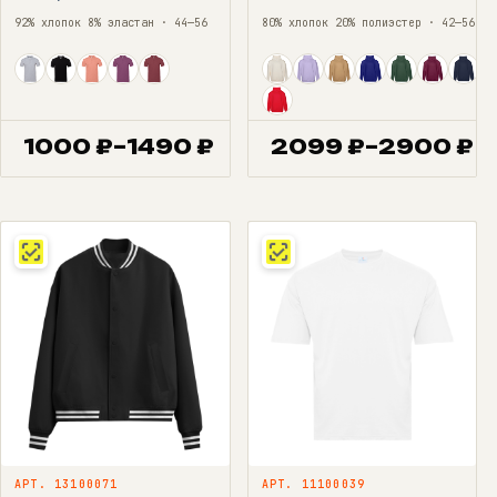
92% хлопок 8% эластан · 44—56
80% хлопок 20% полиэстер · 42—56
1000
₽
–
1490
₽
2099
₽
–
2900
₽
Диапазон
Диапазон
цен:
цен:
1000 ₽
2099 ₽
–
–
1490 ₽
2900 ₽
АРТ. 13100071
АРТ. 11100039