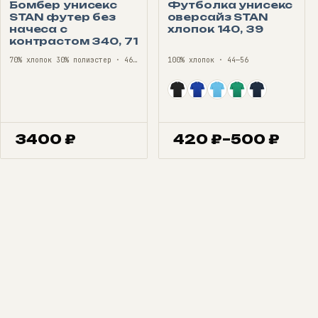
Бомбер унисекс
Футболка унисекс
STAN футер без
оверсайз STAN
начеса с
хлопок 140, 39
контрастом 340, 71
70% хлопок 30% полиэстер · 46—56
100% хлопок · 44—56
3400
₽
420
₽
–
500
₽
Диапазон
цен:
420 ₽
–
500 ₽