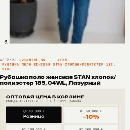
АРТИКУЛ
121004WL_40
·
STAN
·
РУБАШКА ПОЛО ЖЕНСКАЯ STAN ХЛОПОК/ПОЛИЭСТЕР 185,
04WL
Рубашка поло женская STAN хлопок/
полиэстер 185, 04WL, Лазурный
ОПТОВАЯ ЦЕНА В КОРЗИНЕ
СКИДКА СЧИТАЕТСЯ ОТ ОБЩЕЙ СУММЫ ЗАКАЗА
ДО 50 000 ₽
ОТ 50 000 ₽
Розница
−10%
ОТ 100 000 ₽
ОТ 300 000 ₽