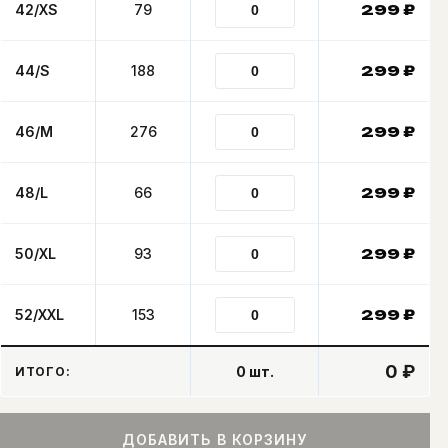
42/XS
79
299
₽
44/S
188
299
₽
46/M
276
299
₽
48/L
66
299
₽
50/XL
93
299
₽
52/XXL
153
299
₽
0 ₽
0
шт.
ИТОГО:
ДОБАВИТЬ В КОРЗИНУ