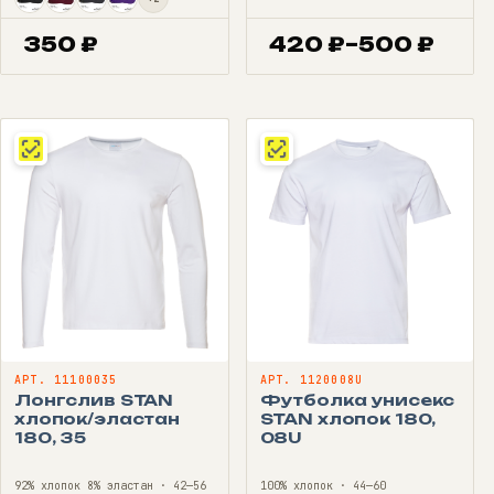
350
₽
420
₽
–
500
₽
Диапазон
цен:
420 ₽
–
500 ₽
АРТ. 11100035
АРТ. 1120008U
Лонгслив STAN
Футболка унисекс
хлопок/эластан
STAN хлопок 180,
180, 35
08U
92% хлопок 8% эластан · 42—56
100% хлопок · 44—60