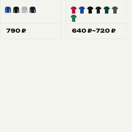
790
₽
640
₽
–
720
₽
Диапазон
цен:
640 ₽
–
720 ₽