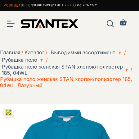
РОЗНИЦА
ОПТОМ
STANTEX-MSK@YANDEX.RU
+7 (495) 409-67-61
Перейти
к
Корзи
сути
Главная
/
Каталог
/
Выводимый ассортимент
▾
/
Рубашка поло
▾
/
Рубашка поло женская STAN хлопок/полиэстер
▾
/
185, 04WL
Рубашка поло женская STAN хлопок/полиэстер 185,
04WL, Лазурный